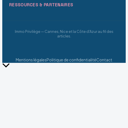
RESSOURCES & PARTENAIRES
Immo Privilège — Cannes, Nice et la Côte d'Azur au fil des
articles.
Mentions légales
Politique de confidentialité
Contact
Retour
en
haut