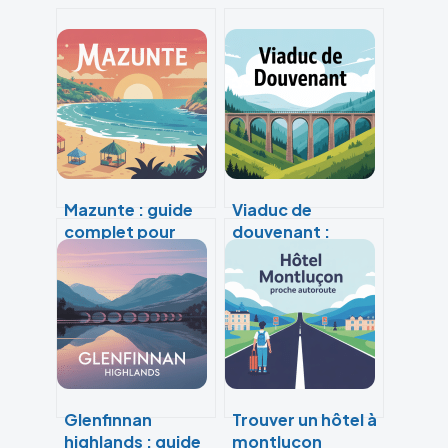
Mazunte : guide
Viaduc de
complet pour
douvenant :
organiser votre
histoire, accès et
séjour dans ce
points de vue
village bohème
incontournables
Glenfinnan
Trouver un hôtel à
highlands : guide
montluçon