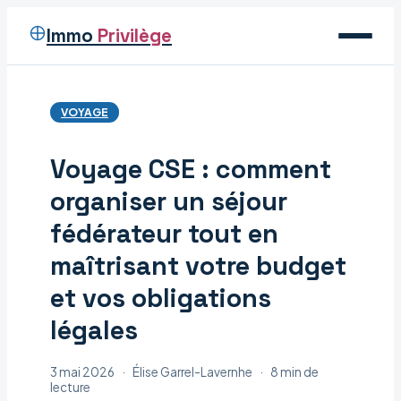
Immo
Privilège
Voyage
VOYAGE
Immobilier
Voyage CSE : comment
Maison
organiser un séjour
Déco
fédérateur tout en
maîtrisant votre budget
et vos obligations
légales
3 mai 2026
·
Élise Garrel-Lavernhe
·
8 min de
lecture