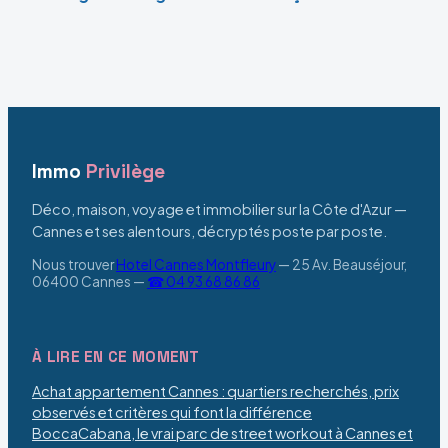
complet pour une
proche autoroute
visite inoubliable
sans sacrifier le
confort
Immo
Privilège
Déco, maison, voyage et immobilier sur la Côte d'Azur —
Cannes et ses alentours, décryptés poste par poste.
Nous trouver
Hotel Cannes Montfleury
—
25 Av. Beauséjour,
06400 Cannes
—
☎ 04 93 68 86 86
À LIRE EN CE MOMENT
Achat appartement Cannes : quartiers recherchés, prix
observés et critères qui font la différence
BoccaCabana, le vrai parc de street workout à Cannes et