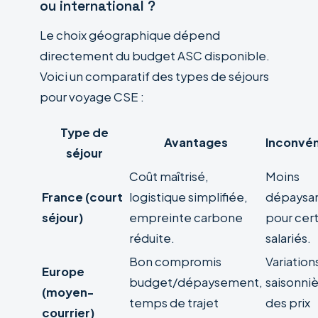
ou international ?
Le choix géographique dépend
directement du budget ASC disponible.
Voici un comparatif des types de séjours
pour voyage CSE :
Type de
Avantages
Inconvén
séjour
Coût maîtrisé,
Moins
France (court
logistique simplifiée,
dépaysa
séjour)
empreinte carbone
pour cert
réduite.
salariés.
Bon compromis
Variation
Europe
budget/dépaysement,
saisonni
(moyen-
temps de trajet
des prix
courrier)