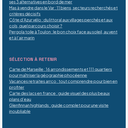
ses 3 alternatives en bord de mer
Mas à vendre dans le Var : 11 biens, secteurs recherchés et
critères décisifs
Côte d’Azur vélo : du littoral aux villages perchés et aux
cols, quel parcours choisir ?
Pergola toile à Toulon : le bon choix face au soleil, au vent
et à l’air marin
SÉLECTION À RETENIR
Carte de Marseille : 16 arrondissements et 111 quartiers
pour maîtriser la géographie phocéenne
Vacances retraites arrco : tout comprendre pour bien en
profiter
Carte des lacs en france : guide visuel des plus beaux
plans d’eau
Glenfinnan highlands : guide complet pour une visite
inoubliable