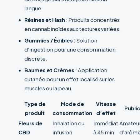
langue.
Résines et Hash
: Produits concentrés
en cannabinoïdes aux textures variées.
Gummies / Édibles
: Solution
d’ingestion pour une consommation
discrète.
Baumes et Crèmes
: Application
cutanée pour un effet localisé sur les
muscles ou la peau.
Type de
Mode de
Vitesse
Public
produit
consommation
d’effet
Fleurs de
Inhalation ou
Immédiat
Amateu
CBD
infusion
à 45 min
d’arôm