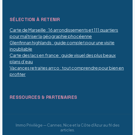
SÉLECTION À RETENIR
Carte de Marseille : 16 arrondissements et 111 quartiers
pour maîtriser la géographie phocéenne
Glenfinnan highlands : guide complet pour une visite
inoubliable
Carte des lacs en france : guide visuel des plus beaux
plans d’eau
Vacances retraites arrco : tout comprendre pour bien en
profiter
RESSOURCES & PARTENAIRES
Immo Privilège — Cannes, Nice et la Côte d'Azur au fil des
articles.