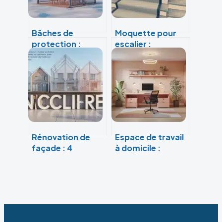
Bâches de
Moquette pour
protection :
escalier :
comment allier
comment allier
matériaux haute
sécurité, silence
performance et
et durabilité dans
ajustement sur
vos passages ?
mesure
Rénovation de
Espace de travail
façade : 4
à domicile :
matériaux
comment
durables pour
aménager un
allier esthétique
bureau productif
et isolation
sans sacrifier son
salon ?