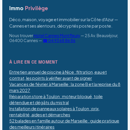
Immo
Privilège
Déco, maison, voyage et immobilier sur la Côte d'Azur —
Cannes et ses alentours, décryptés poste par poste.
Nous trouver
Hotel Cannes Montfleury
—
25 Av. Beauséjour,
06400 Cannes
—
☎ 04 93 68 86 86
À LIRE EN CE MOMENT
Entretien annuel de piscine à Nice : filtration, eau et
contrat, les points à vérifier avant de signer
Vacances de février à Marseille : la zone B et la reprise du 8
mars 2027
Réparation store à Toulon : moteur bloqué, toile
détendue et dégâts du mistral
Installation de panneaux solaires à Toulon : prix,
rentabilité, aides et démarches
52 balades en famille autour de Marseille : guide pratique
des meilleurs itinéraires