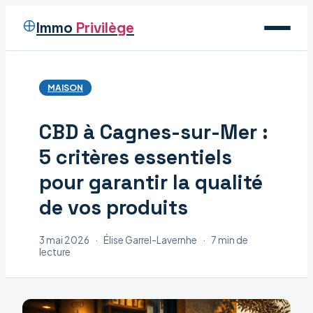
Immo
Privilège
Voyage
MAISON
Immobilier
CBD à Cagnes-sur-Mer :
Maison
5 critères essentiels
Déco
pour garantir la qualité
de vos produits
3 mai 2026
·
Élise Garrel-Lavernhe
·
7 min de
lecture