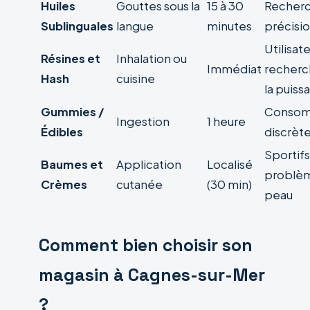
Huiles
Gouttes sous la
15 à 30
Recher
Sublinguales
langue
minutes
précisi
Utilisat
Résines et
Inhalation ou
Immédiat
recherc
Hash
cuisine
la puiss
Gummies /
Consom
Ingestion
1 heure
Édibles
discrèt
Sportifs
Baumes et
Application
Localisé
problè
Crèmes
cutanée
(30 min)
peau
Comment bien choisir son
magasin à Cagnes-sur-Mer
?