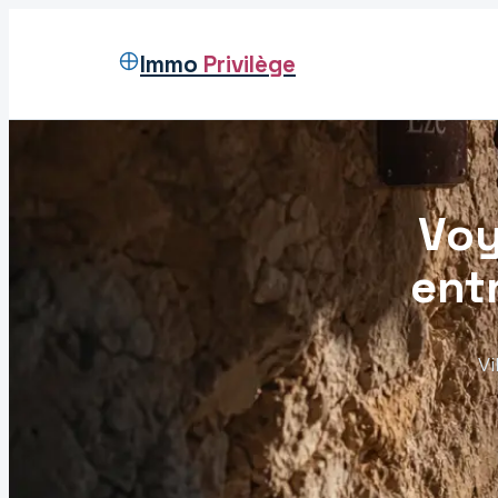
Immo
Privilège
Voy
ent
Vi