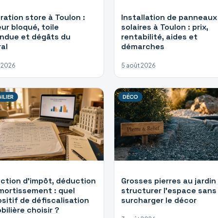
ration store à Toulon :
Installation de panneaux
ur bloqué, toile
solaires à Toulon : prix,
ndue et dégâts du
rentabilité, aides et
ral
démarches
 2026
5 août 2026
ILIER
DÉCO
ction d’impôt, déduction
Grosses pierres au jardin 
mortissement : quel
structurer l’espace sans
sitif de défiscalisation
surcharger le décor
ilière choisir ?