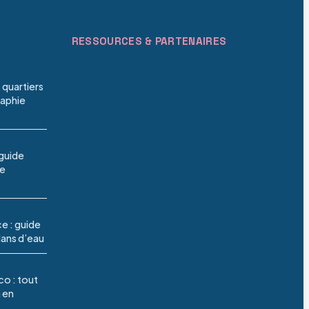
RESSOURCES & PARTENAIRES
 quartiers
raphie
 guide
te
e : guide
lans d’eau
co : tout
 en