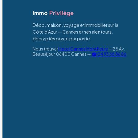
Immo
Privilège
Déco, maison, voyage et immobilier sur la
Côte d'Azur — Cannes et ses alentours,
décryptés poste par poste.
Nous trouver
Hotel Cannes Montfleury
—
25 Av.
Beauséjour, 06400 Cannes
—
☎ 04 93 68 86 86