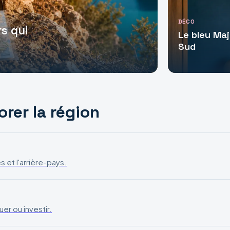
DÉCO
rs qui
Le bleu Maj
Sud
rer la région
s et l'arrière-pays.
er ou investir.