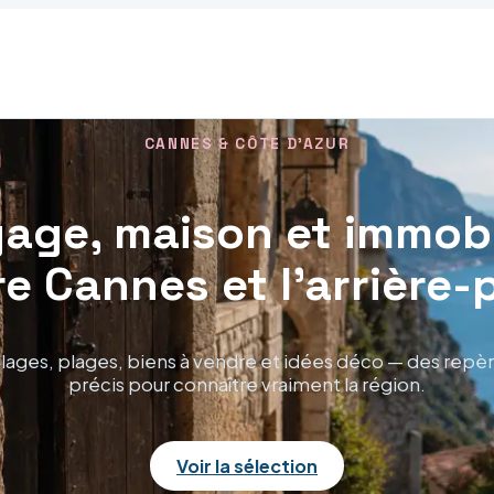
CANNES & CÔTE D'AZUR
age, maison et immobi
re Cannes et l'arrière-
llages, plages, biens à vendre et idées déco — des repè
précis pour connaître vraiment la région.
Voir la sélection