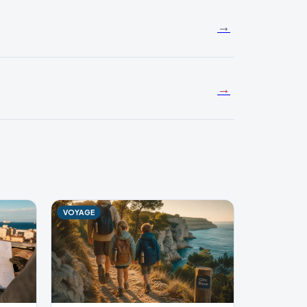
→
→
VOYAGE