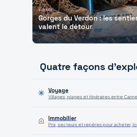
VOYAGE
Gorges du Verdon : les sentie
valent le détour
Quatre façons d'explo
Voyage
Villages, plages et itinéraires entre Canne
Immobilier
Prix, secteurs et repères pour acheter, lou