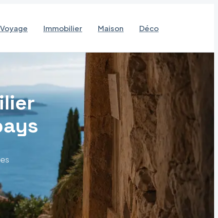
Voyage
Immobilier
Maison
Déco
lier
pays
res