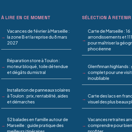
À LIRE EN CE MOMENT
SÉLECTION À RETENIR
Vacances de février à Marseille :
Carte de Marseille : 16
la zone B et la reprise du 8 mars
arrondissements et 111
2027
pour maîtriser la géog
phocéenne
Réparation store à Toulon :
moteur bloqué, toile détendue
Glenfinnan highlands :
et dégâts du mistral
complet pour une visi
inoubliable
Installation de panneaux solaires
à Toulon : prix, rentabilité, aides
Carte des lacs en franc
et démarches
visuel des plus beaux p
52 balades en famille autour de
Vacances retraites arr
Marseille : guide pratique des
comprendre pour bien
meilleurs itinéraires
profiter