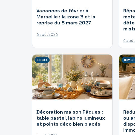
Vacances de février à
Répa
Marseille : la zone B et la
mote
reprise du 8 mars 2027
déte
mist
6 août 2026
6 août
DÉCO
IMMOB
Décoration maison Pâques :
Rédu
table pastel, lapins lumineux
ou a
et points déco bien placés
dispo
immob