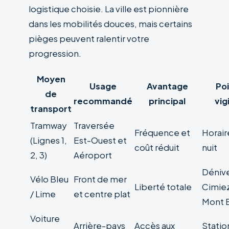
logistique choisie. La ville est pionnière
dans les mobilités douces, mais certains
pièges peuvent ralentir votre
progression.
Moyen
Usage
Avantage
Po
de
recommandé
principal
vig
transport
Tramway
Traversée
Fréquence et
Horair
(Lignes 1,
Est-Ouest et
coût réduit
nuit
2, 3)
Aéroport
Dénive
Vélo Bleu
Front de mer
Liberté totale
Cimie
/ Lime
et centre plat
Mont 
Voiture
Arrière-pays
Accès aux
Stati