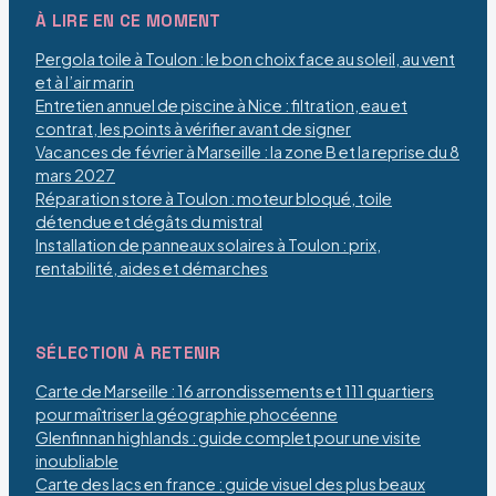
À LIRE EN CE MOMENT
Pergola toile à Toulon : le bon choix face au soleil, au vent
et à l’air marin
Entretien annuel de piscine à Nice : filtration, eau et
contrat, les points à vérifier avant de signer
Vacances de février à Marseille : la zone B et la reprise du 8
mars 2027
Réparation store à Toulon : moteur bloqué, toile
détendue et dégâts du mistral
Installation de panneaux solaires à Toulon : prix,
rentabilité, aides et démarches
SÉLECTION À RETENIR
Carte de Marseille : 16 arrondissements et 111 quartiers
pour maîtriser la géographie phocéenne
Glenfinnan highlands : guide complet pour une visite
inoubliable
Carte des lacs en france : guide visuel des plus beaux