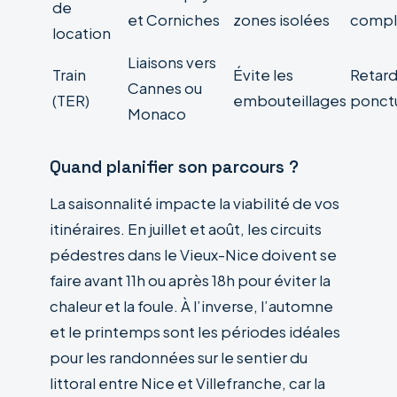
de
et Corniches
zones isolées
compl
location
Liaisons vers
Train
Évite les
Retar
Cannes ou
(TER)
embouteillages
ponct
Monaco
Quand planifier son parcours ?
La saisonnalité impacte la viabilité de vos
itinéraires. En juillet et août, les circuits
pédestres dans le Vieux-Nice doivent se
faire avant 11h ou après 18h pour éviter la
chaleur et la foule. À l’inverse, l’automne
et le printemps sont les périodes idéales
pour les randonnées sur le sentier du
littoral entre Nice et Villefranche, car la