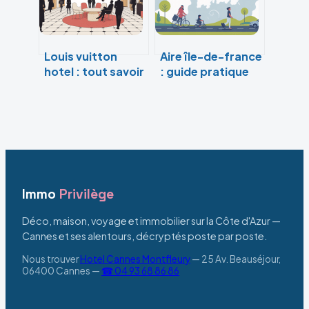
Louis vuitton
Aire île-de-france
hotel : tout savoir
: guide pratique
sur ce projet
des aires
d’hôtel de luxe à
d’autoroute et de
paris
services
Immo
Privilège
Déco, maison, voyage et immobilier sur la Côte d'Azur —
Cannes et ses alentours, décryptés poste par poste.
Nous trouver
Hotel Cannes Montfleury
—
25 Av. Beauséjour,
06400 Cannes
—
☎ 04 93 68 86 86