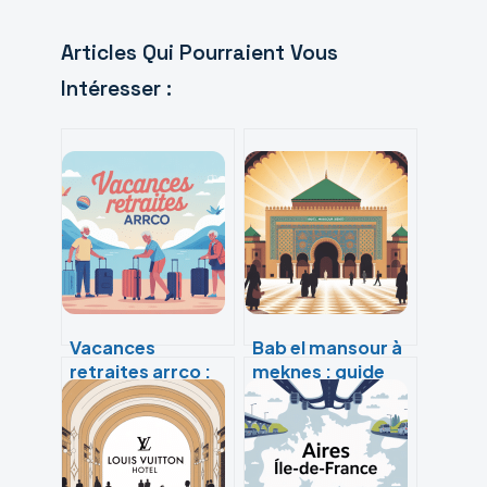
Articles Qui Pourraient Vous
Intéresser :
Vacances
Bab el mansour à
retraites arrco :
meknes : guide
tout comprendre
complet pour une
pour bien en
visite réussie
profiter