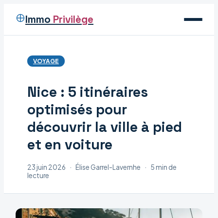
Immo
Privilège
Voyage
VOYAGE
Immobilier
Nice : 5 itinéraires
Maison
optimisés pour
Déco
découvrir la ville à pied
et en voiture
23 juin 2026
·
Élise Garrel-Lavernhe
·
5 min de
lecture