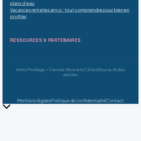
plans d’eau
Vacances retraites arrco : tout comprendre pour bien en
profiter
RESSOURCES & PARTENAIRES
Immo Privilège — Cannes, Nice et la Côte d'Azur au fil des
articles.
Mentions légales
Politique de confidentialité
Contact
Retour
en
haut