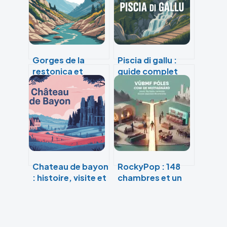
Gorges de la
Piscia di gallu :
restonica et
guide complet
tragone di a
pour profiter de
restonica : guide
cette cascade en
complet pour
corse
randonner et se
baigner
Chateau de bayon
RockyPop : 148
: histoire, visite et
chambres et un
secrets d’un
concept hybride
monument
pour réinventer
méconnu
vos séjours à la
montagne