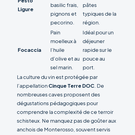
Pesto
basilic frais,
pâtes
Ligure
pignons et
typiques de la
pecorino.
région.
Pain
Idéal pour un
moelleux à
déjeuner
Focaccia
l’huile
rapide sur le
d’olive et au
pouce au
sel marin.
port.
La culture du vin est protégée par
l’appellation
Cinque Terre DOC
. De
nombreuses caves proposent des
dégustations pédagogiques pour
comprendre la complexité de ce terroir
schisteux. Ne manquez pas de goûter aux
anchois de Monterosso, souvent servis