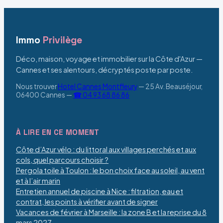
Immo
Privilège
Déco, maison, voyage et immobilier sur la Côte d'Azur —
Cannes et ses alentours, décryptés poste par poste.
Nous trouver
Hotel Cannes Montfleury
—
25 Av. Beauséjour,
06400 Cannes
—
☎ 04 93 68 86 86
À LIRE EN CE MOMENT
Côte d’Azur vélo : du littoral aux villages perchés et aux
cols, quel parcours choisir ?
Pergola toile à Toulon : le bon choix face au soleil, au vent
et à l’air marin
Entretien annuel de piscine à Nice : filtration, eau et
contrat, les points à vérifier avant de signer
Vacances de février à Marseille : la zone B et la reprise du 8
mars 2027