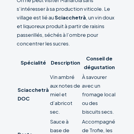
On ne peut visiter Manarola sans
s’intéresser à sa production viticole. Le
village est lié au
Sciacchetrà
, un vin doux
et liquoreux produit à partir de raisins
passerillés, séchés à l’ombre pour
concentrer les sucres.
Conseil de
Spécialité
Description
dégustation
Vin ambré
À savourer
aux notes de
avec un
Sciacchetrà
miel et
fromage local
DOC
d’abricot
ou des
sec.
biscuits secs.
Sauce à
Accompagné
base de
de Trofie, les