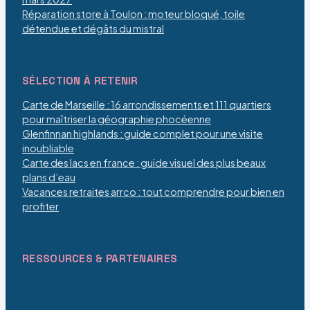
Réparation store à Toulon : moteur bloqué, toile
détendue et dégâts du mistral
SÉLECTION À RETENIR
Carte de Marseille : 16 arrondissements et 111 quartiers
pour maîtriser la géographie phocéenne
Glenfinnan highlands : guide complet pour une visite
inoubliable
Carte des lacs en france : guide visuel des plus beaux
plans d’eau
Vacances retraites arrco : tout comprendre pour bien en
profiter
RESSOURCES & PARTENAIRES