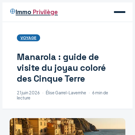
Immo
Privilège
Voyage
VOYAGE
Immobilier
Manarola : guide de
Maison
visite du joyau coloré
Déco
des Cinque Terre
21 juin 2026
·
Élise Garrel-Lavernhe
·
6 min de
lecture