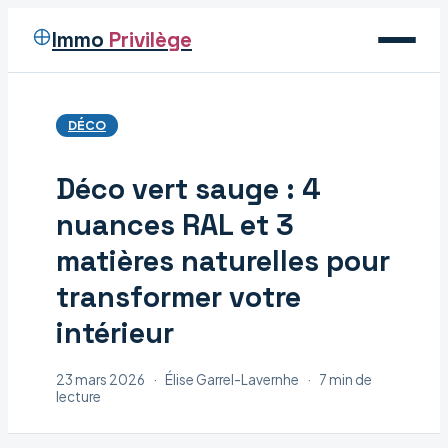
Immo
Privilège
Voyage
DÉCO
Immobilier
Déco vert sauge : 4
Maison
nuances RAL et 3
Déco
matières naturelles pour
transformer votre
intérieur
23 mars 2026
·
Élise Garrel-Lavernhe
·
7 min de
lecture