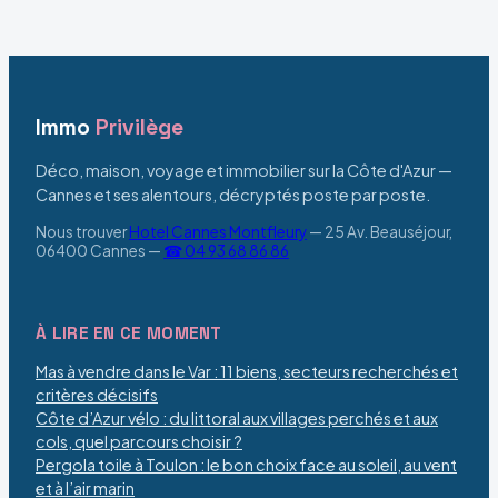
renaissance en
légale
tiers-lieu culturel
Immo
Privilège
Déco, maison, voyage et immobilier sur la Côte d'Azur —
Cannes et ses alentours, décryptés poste par poste.
Nous trouver
Hotel Cannes Montfleury
—
25 Av. Beauséjour,
06400 Cannes
—
☎ 04 93 68 86 86
À LIRE EN CE MOMENT
Mas à vendre dans le Var : 11 biens, secteurs recherchés et
critères décisifs
Côte d’Azur vélo : du littoral aux villages perchés et aux
cols, quel parcours choisir ?
Pergola toile à Toulon : le bon choix face au soleil, au vent
et à l’air marin