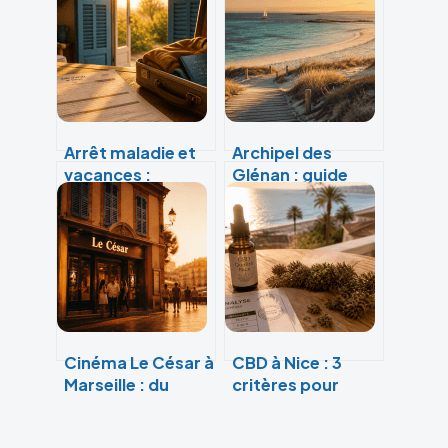
Arrêt maladie et
Archipel des
vacances :
Glénan : guide
conditions,
pratique pour
démarches et
explorer le lagon
risques de
breton
suspension
Cinéma Le César à
CBD à Nice : 3
Marseille : du
critères pour
sauvetage
choisir une
municipal à la
boutique fiable et