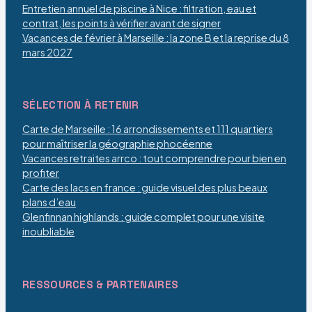
Entretien annuel de piscine à Nice : filtration, eau et
contrat, les points à vérifier avant de signer
Vacances de février à Marseille : la zone B et la reprise du 8
mars 2027
SÉLECTION À RETENIR
Carte de Marseille : 16 arrondissements et 111 quartiers
pour maîtriser la géographie phocéenne
Vacances retraites arrco : tout comprendre pour bien en
profiter
Carte des lacs en france : guide visuel des plus beaux
plans d’eau
Glenfinnan highlands : guide complet pour une visite
inoubliable
RESSOURCES & PARTENAIRES