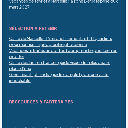
Vacances de février à Marseille : la zone B et la reprise du 8
mars 2027
SÉLECTION À RETENIR
Carte de Marseille : 16 arrondissements et 111 quartiers
pour maîtriser la géographie phocéenne
Vacances retraites arrco : tout comprendre pour bien en
profiter
Carte des lacs en france : guide visuel des plus beaux
plans d’eau
Glenfinnan highlands : guide complet pour une visite
inoubliable
RESSOURCES & PARTENAIRES