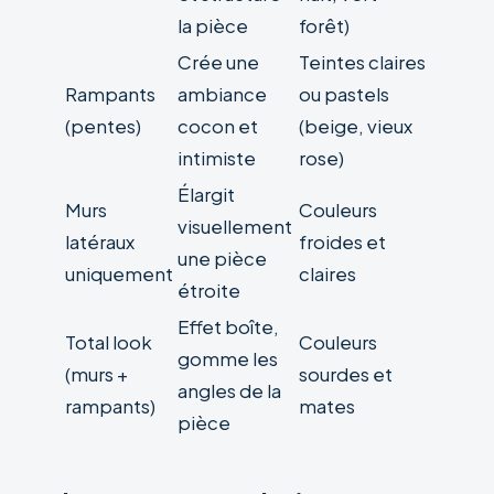
la pièce
forêt)
Crée une
Teintes claires
Rampants
ambiance
ou pastels
(pentes)
cocon et
(beige, vieux
intimiste
rose)
Élargit
Murs
Couleurs
visuellement
latéraux
froides et
une pièce
uniquement
claires
étroite
Effet boîte,
Total look
Couleurs
gomme les
(murs +
sourdes et
angles de la
rampants)
mates
pièce