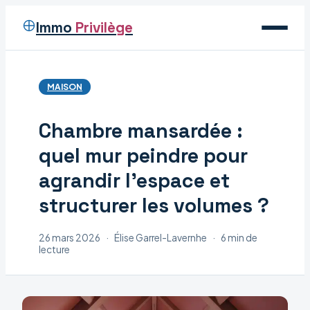
Immo
Privilège
Voyage
MAISON
Immobilier
Chambre mansardée :
Maison
quel mur peindre pour
Déco
agrandir l’espace et
structurer les volumes ?
26 mars 2026
·
Élise Garrel-Lavernhe
·
6 min de
lecture