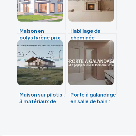
Maison en
Habillage de
polystyrène prix :
cheminée
comprendre le
moderne : 3
vrai budget de
matériaux pour
votre projet
transformer
votre insert en
pièce design
Maison sur pilotis :
Porte à galandage
3 matériaux de
en salle de bain :
fondation et les
gagnez 2 m² et
clés d’une
optimisez votre
isolation
circulation
thermique
durable