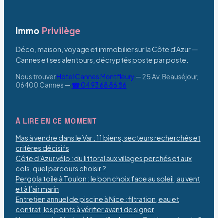
Immo
Privilège
Déco, maison, voyage et immobilier sur la Côte d'Azur —
Cannes et ses alentours, décryptés poste par poste.
Nous trouver
Hotel Cannes Montfleury
—
25 Av. Beauséjour,
06400 Cannes
—
☎ 04 93 68 86 86
À LIRE EN CE MOMENT
Mas à vendre dans le Var : 11 biens, secteurs recherchés et
critères décisifs
Côte d’Azur vélo : du littoral aux villages perchés et aux
cols, quel parcours choisir ?
Pergola toile à Toulon : le bon choix face au soleil, au vent
et à l’air marin
Entretien annuel de piscine à Nice : filtration, eau et
contrat, les points à vérifier avant de signer