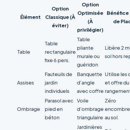
Option
Option
Optimisée
Bénéfice
Élément
Classique (À
(À
de Pla
éviter)
privilégier)
Table
Table
pliante
Libère 2 m
Table
rectangulaire
murale ou
sol hors re
fixe 6 pers.
guéridon
Fauteuils de
Banquette
Utilise les 
Assises
jardin
d’angle
et offre du
individuels
avec coffre
rangement
Parasol avec
Voile
Zéro
Ombrage
pied en
d’ombrage
encombr
béton
triangulaire
au sol.
Jardinières