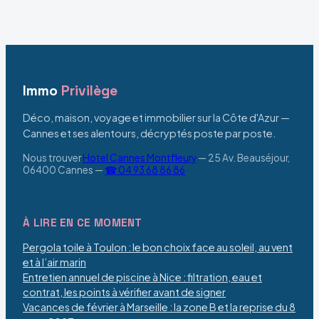
l’espace sans
et durabilité dans
l’étouffer
vos passages ?
Immo
Privilège
Déco, maison, voyage et immobilier sur la Côte d'Azur —
Cannes et ses alentours, décryptés poste par poste.
Nous trouver
Hotel Cannes Montfleury
—
25 Av. Beauséjour,
06400 Cannes
—
☎ 04 93 68 86 86
À LIRE EN CE MOMENT
Pergola toile à Toulon : le bon choix face au soleil, au vent
et à l’air marin
Entretien annuel de piscine à Nice : filtration, eau et
contrat, les points à vérifier avant de signer
Vacances de février à Marseille : la zone B et la reprise du 8