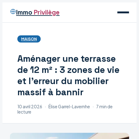
Immo
Privilège
Voyage
MAISON
Immobilier
Aménager une terrasse
Maison
de 12 m² : 3 zones de vie
Déco
et l’erreur du mobilier
massif à bannir
10 avril 2026
·
Élise Garrel-Lavernhe
·
7 min de
lecture