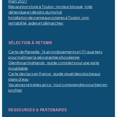
mars 2027
Réparation store à Toulon : moteur bloqué, toile
détendue et dégâts du mistral
Installation de panneaux solaires à Toulon : prix,
rentabilité, aides et démarches
SÉLECTION À RETENIR
Carte de Marseille : 16 arrondissements et 111 quartiers
pour maîtriser la géographie phocéenne
Glenfinnan highlands : guide complet pour une visite
inoubliable
Carte des lacs en france : guide visuel des plus beaux
plans d’eau
Vacances retraites arrco : tout comprendre pour bien en
profiter
RESSOURCES & PARTENAIRES