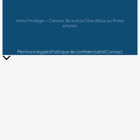
Immo Privilège — Cannes, Nice et la Côte d'Azur au fil des
articles.
Mentions légales
Politique de confidentialité
Contact
Retour
en
haut