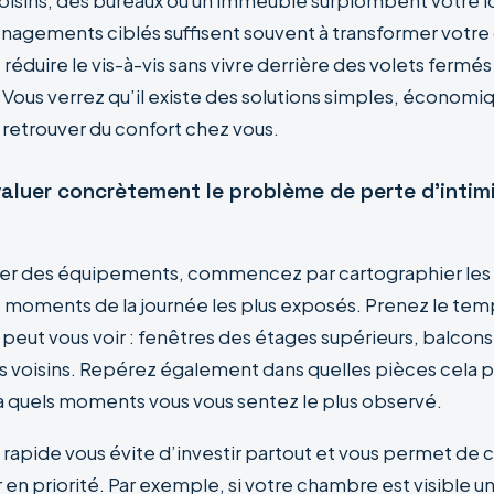
oisins, des bureaux ou un immeuble surplombent votre 
agements ciblés suffisent souvent à transformer votre 
 réduire le vis-à-vis sans vivre derrière des volets fermés
ous verrez qu’il existe des solutions simples, économiq
 retrouver du confort chez vous.
luer concrètement le problème de perte d’intim
er des équipements, commencez par cartographier les 
s moments de la journée les plus exposés. Prenez le te
 peut vous voir : fenêtres des étages supérieurs, balcon
es voisins. Repérez également dans quelles pièces cela p
 quels moments vous vous sentez le plus observé.
rapide vous évite d’investir partout et vous permet de ci
r en priorité. Par exemple, si votre chambre est visible 