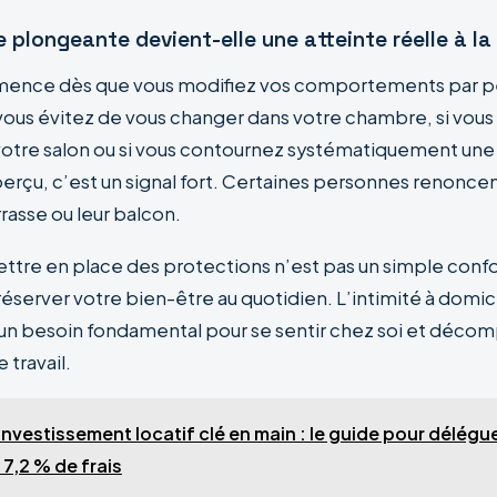
 plongeante devient-elle une atteinte réelle à la 
ence dès que vous modifiez vos comportements par pe
 vous évitez de vous changer dans votre chambre, si vous
 votre salon ou si vous contournez systématiquement une
perçu, c’est un signal fort. Certaines personnes renonc
errasse ou leur balcon.
ettre en place des protections n’est pas un simple confo
server votre bien-être au quotidien. L’intimité à domici
st un besoin fondamental pour se sentir chez soi et déco
 travail.
Investissement locatif clé en main : le guide pour délégu
 7,2 % de frais