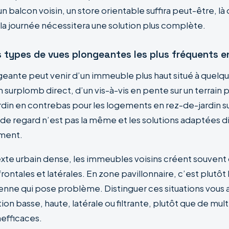
n balcon voisin, un store orientable suffira peut-être, là 
la journée nécessitera une solution plus complète.
es types de vues plongeantes les plus fréquents e
eante peut venir d’un immeuble plus haut situé à quelq
 surplomb direct, d’un vis-à-vis en pente sur un terrain 
din en contrebas pour les logements en rez-de-jardin s
ne de regard n’est pas la même et les solutions adaptées d
ment.
xte urbain dense, les immeubles voisins créent souvent
ontales et latérales. En zone pavillonnaire, c’est plutôt
nne qui pose problème. Distinguer ces situations vous ai
ion basse, haute, latérale ou filtrante, plutôt que de multi
nefficaces.