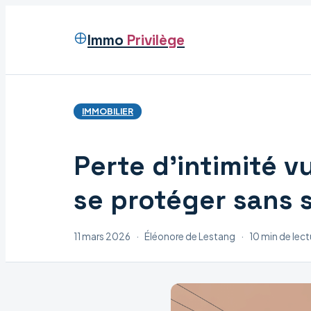
Immo
Privilège
IMMOBILIER
Perte d’intimité 
se protéger sans 
11 mars 2026
·
Éléonore de Lestang
·
10 min de lect