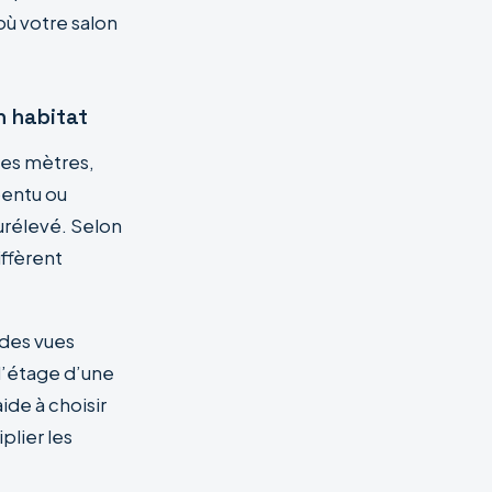
où votre salon
n habitat
ues mètres,
pentu ou
urélevé. Selon
iffèrent
 des vues
 l’étage d’une
de à choisir
plier les