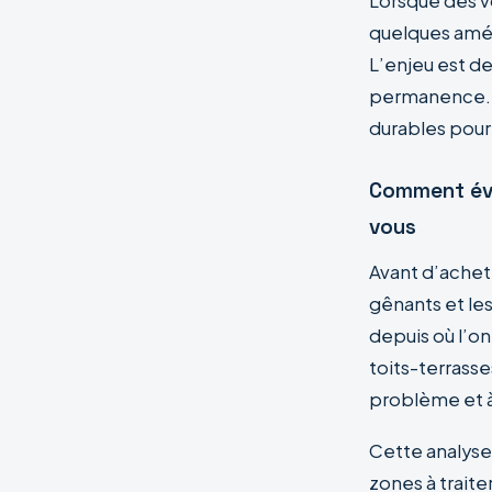
Lorsque des v
quelques amén
L’enjeu est de
permanence. V
durables pour
Comment éva
vous
Avant d’achet
gênants et le
depuis où l’on
toits-terrass
problème et à
Cette analyse 
zones à traite