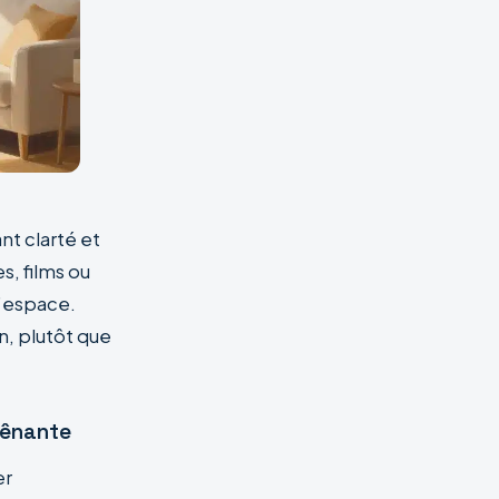
nt clarté et
, films ou
l’espace.
on, plutôt que
gênante
er