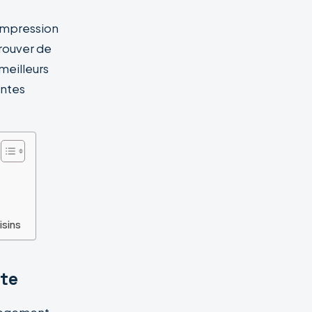
’impression
rouver de
 meilleurs
intes
isins
nte