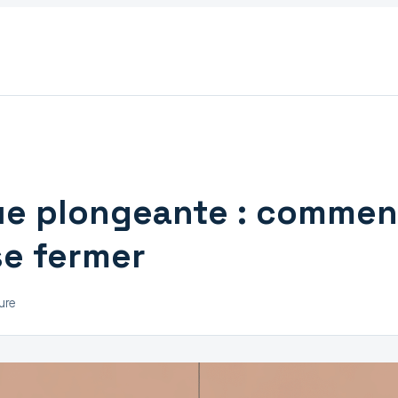
vue plongeante : commen
se fermer
ure