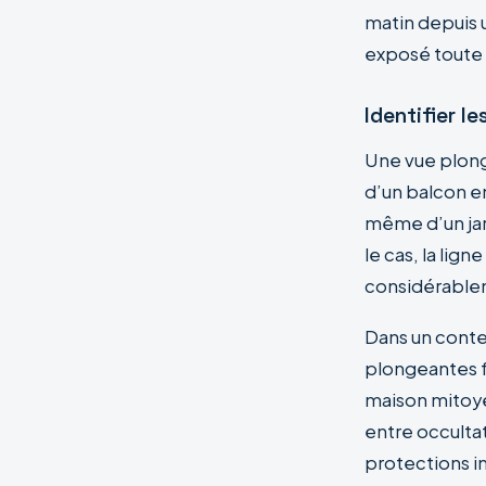
matin depuis u
exposé toute 
Identifier l
Une vue plong
d’un balcon en
même d’un jar
le cas, la lig
considérable
Dans un conte
plongeantes fr
maison mitoye
entre occultat
protections i