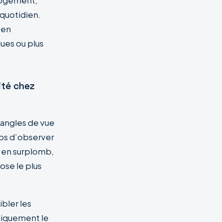
logement,
quotidien.
 en
ues ou plus
ité chez
angles de vue
mps d’observer
s en surplomb,
ose le plus
bler les
uniquement le