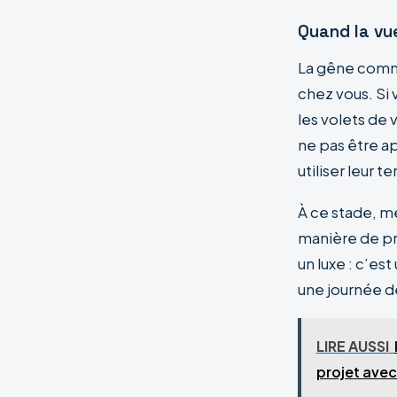
Quand la vue
La gêne comm
chez vous. Si
les volets de
ne pas être a
utiliser leur t
À ce stade, m
manière de pré
un luxe : c’e
une journée de
LIRE AUSSI
projet avec