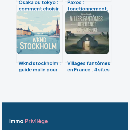
Osaka ou tokyo :
Paxos :
comment choisir
fonctionnement,
la meilleure ville
usages et enjeux
pour votre
d’un protocole clé
voyage au japon
en informatique
distribuée
Wknd stockholm :
Villages fantômes
guide malin pour
en France : 4 sites
un week-end
oubliés entre
réussi dans la
tragédie
capitale suédoise
historique et
agonie silencieuse
Immo
Privilège