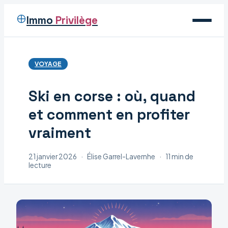
Immo
Privilège
Voyage
VOYAGE
Immobilier
Ski en corse : où, quand
Maison
et comment en profiter
Déco
vraiment
21 janvier 2026
·
Élise Garrel-Lavernhe
·
11 min de
lecture