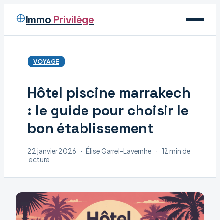
Immo
Privilège
Voyage
VOYAGE
Immobilier
Hôtel piscine marrakech
Maison
: le guide pour choisir le
Déco
bon établissement
22 janvier 2026
·
Élise Garrel-Lavernhe
·
12 min de
lecture