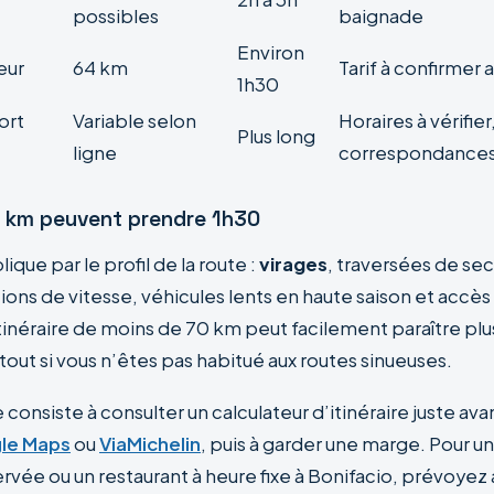
possibles
baignade
Environ
eur
64 km
Tarif à confirmer 
1h30
ort
Variable selon
Horaires à vérifier
Plus long
ligne
correspondances
 km peuvent prendre 1h30
ique par le profil de la route :
virages
, traversées de sec
ations de vitesse, véhicules lents en haute saison et accès
tinéraire de moins de 70 km peut facilement paraître plu
urtout si vous n’êtes pas habitué aux routes sinueuses.
 consiste à consulter un calculateur d’itinéraire juste avan
le Maps
ou
ViaMichelin
, puis à garder une marge. Pour un
rvée ou un restaurant à heure fixe à Bonifacio, prévoyez