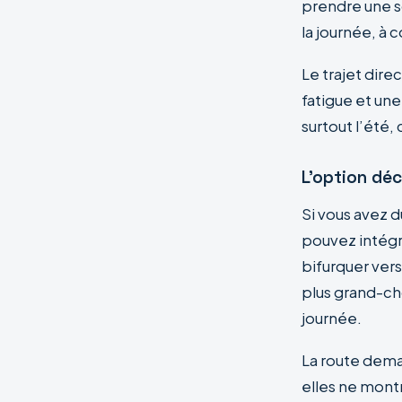
prendre une s
la journée, à 
Le trajet dire
fatigue et un
surtout l’été,
L’option déc
Si vous avez d
pouvez intégre
bifurquer ver
plus grand-ch
journée.
La route deman
elles ne montr