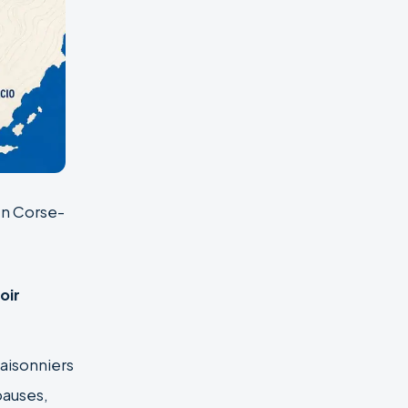
 en Corse-
oir
,
aisonniers
pauses,