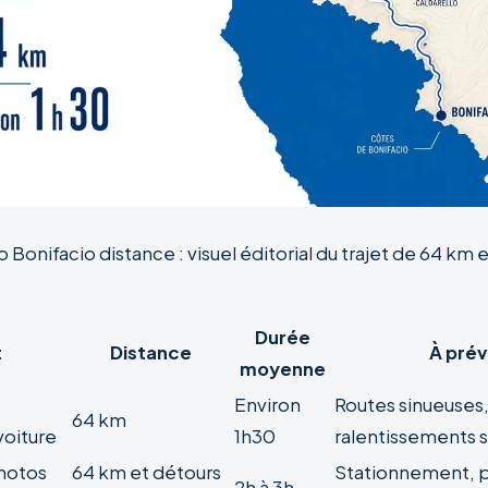
 Bonifacio distance : visuel éditorial du trajet de 64 km
Durée
t
Distance
À prév
moyenne
Environ
Routes sinueuses
64 km
voiture
1h30
ralentissements s
photos
64 km et détours
Stationnement, 
2h à 3h