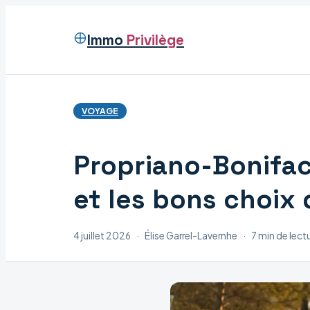
Immo
Privilège
VOYAGE
Propriano-Bonifac
et les bons choix 
4 juillet 2026
·
Élise Garrel-Lavernhe
·
7 min de lect