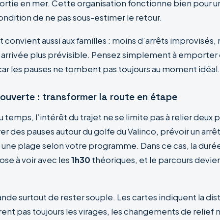
ortie en mer. Cette organisation fonctionne bien pour u
condition de ne pas sous-estimer le retour.
ct convient aussi aux familles : moins d’arrêts improvisés,
e arrivée plus prévisible. Pensez simplement à emporter 
 car les pauses ne tombent pas toujours au moment idéal.
ouverte : transformer la route en étape
u temps, l’intérêt du trajet ne se limite pas à relier deux 
r des pauses autour du golfe du Valinco, prévoir un arrê
s une plage selon votre programme. Dans ce cas, la durée
ose à voir avec les
1h30
théoriques, et le parcours devie
de surtout de rester souple. Les cartes indiquent la dis
ent pas toujours les virages, les changements de relief ni