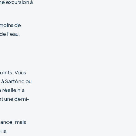
ne excursion à
 moins de
de l’eau,
points. Vous
t à Sartène ou
 réelle n’a
nt une demi-
tance, mais
 la