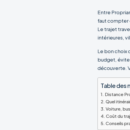
Entre Proprian
faut compter
Le trajet trav
intérieures, vi
Le bon choix d
budget, évite
découverte. Vo
Table des 
Distance Pro
Quel itinéra
Voiture, bus
Coût du tra
Conseils pra