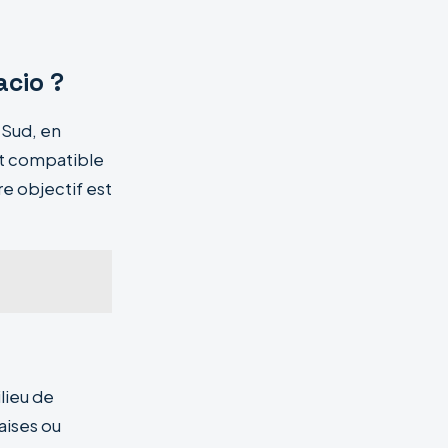
acio ?
u-Sud, en
 et compatible
re objectif est
lieu de
laises ou