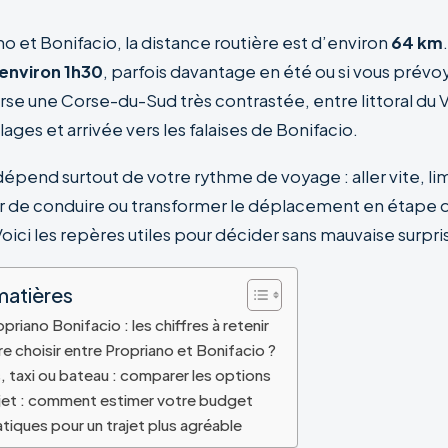
o et Bonifacio, la distance routière est d’environ
64 km
environ 1h30
, parfois davantage en été ou si vous prévo
erse une Corse-du-Sud très contrastée, entre littoral du 
llages et arrivée vers les falaises de Bonifacio.
épend surtout de votre rythme de voyage : aller vite, lim
r de conduire ou transformer le déplacement en étape 
ici les repères utiles pour décider sans mauvaise surpri
matières
priano Bonifacio : les chiffres à retenir
ire choisir entre Propriano et Bonifacio ?
, taxi ou bateau : comparer les options
jet : comment estimer votre budget
tiques pour un trajet plus agréable