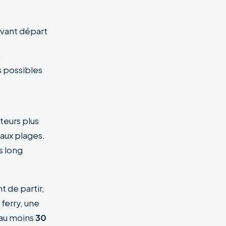
avant départ
,
 possibles
teurs plus
 aux plages.
s long
t de partir,
 ferry, une
 au moins
30