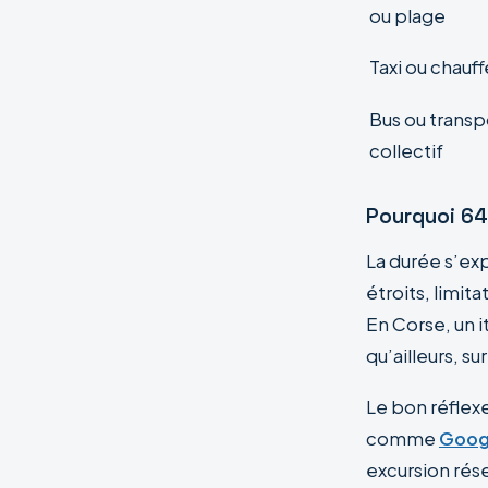
ou plage
Taxi ou chauff
Bus ou transp
collectif
Pourquoi 64
La durée s’expl
étroits, limit
En Corse, un i
qu’ailleurs, s
Le bon réflexe
comme
Goog
excursion rése