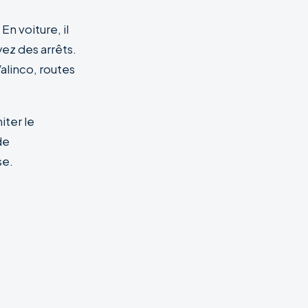
. En voiture, il
yez des arrêts.
Valinco, routes
iter le
de
se.