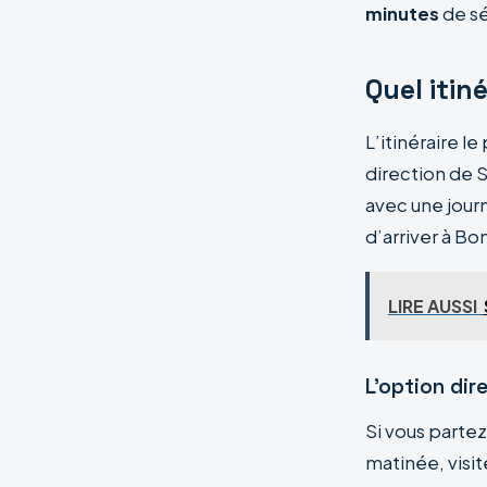
minutes
de sé
Quel itin
L’itinéraire l
direction de S
avec une journ
d’arriver à Bo
LIRE AUSSI
L’option dir
Si vous partez
matinée, visite