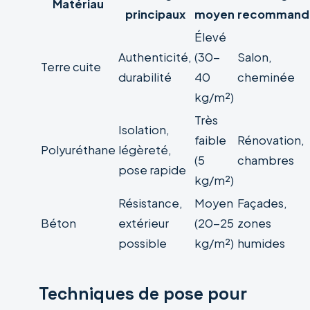
Matériau
principaux
moyen
recommand
Élevé
Authenticité,
(30-
Salon,
Terre cuite
durabilité
40
cheminée
kg/m²)
Très
Isolation,
faible
Rénovation,
Polyuréthane
légèreté,
(5
chambres
pose rapide
kg/m²)
Résistance,
Moyen
Façades,
Béton
extérieur
(20-25
zones
possible
kg/m²)
humides
Techniques de pose pour