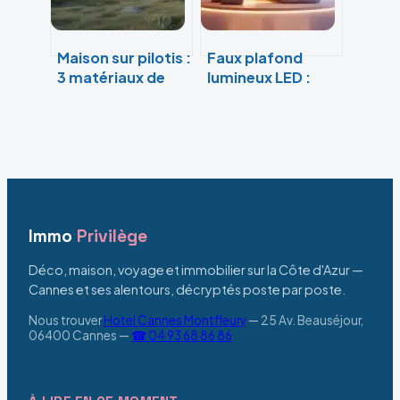
Maison sur pilotis :
Faux plafond
3 matériaux de
lumineux LED :
fondation et les
transformer vos
clés d’une
pièces sombres
isolation
en espaces
thermique
baignés de
durable
lumière
Immo
Privilège
Déco, maison, voyage et immobilier sur la Côte d'Azur —
Cannes et ses alentours, décryptés poste par poste.
Nous trouver
Hotel Cannes Montfleury
—
25 Av. Beauséjour,
06400 Cannes
—
☎ 04 93 68 86 86