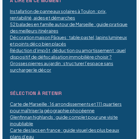
À LIRE EN CE MOMENT
Installation de panneaux solaires à Toulon : prix,
rentabilité, aides et démarches
52 balades en famille autour de Marseille : guide pratique
des meilleurs itinéraires
Décoration maison Pâques : table pastel, lapins lumineux
et points déco bien placés
Réduction d’impôt, déduction ou amortissement : quel
dispositif de défiscalisation immobilière choisir ?
Grosses pierres au jardin : structurer l’espace sans
surcharger le décor
SÉLECTION À RETENIR
Carte de Marseille : 16 arrondissements et 111 quartiers
pour maîtriser la géographie phocéenne
Glenfinnan highlands : guide complet pour une visite
inoubliable
Carte des lacs en france : guide visuel des plus beaux
plans d’eau