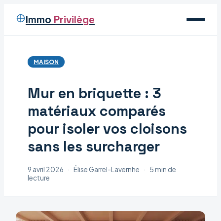
Immo
Privilège
Voyage
MAISON
Immobilier
Mur en briquette : 3
Maison
matériaux comparés
Déco
pour isoler vos cloisons
sans les surcharger
9 avril 2026
·
Élise Garrel-Lavernhe
·
5 min de
lecture