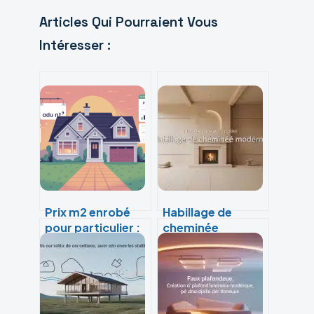
Articles Qui Pourraient Vous
Intéresser :
Prix m2 enrobé
Habillage de
pour particulier :
cheminée
le guide complet
moderne : 3
pour bien
matériaux pour
budgéter
transformer
votre insert en
pièce design