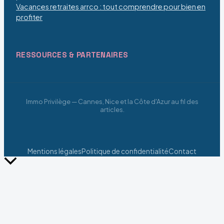
Vacances retraites arrco : tout comprendre pour bien en
profiter
RESSOURCES & PARTENAIRES
Immo Privilège — Cannes, Nice et la Côte d'Azur au fil des
articles.
Mentions légales
Politique de confidentialité
Contact
Retour
en
haut