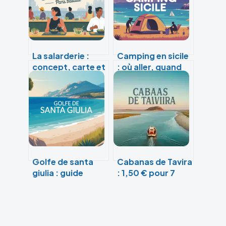
La salarderie :
Camping en sicile
concept, carte et
: où aller, quand
expérience à paris
partir et
bastille
comment bien
choisir
Golfe de santa
Cabanas de Tavira
giulia : guide
: 1,50 € pour 7
complet pour
kilomètres de
profiter de ce
plage sauvage et
joyau en corse
authentique