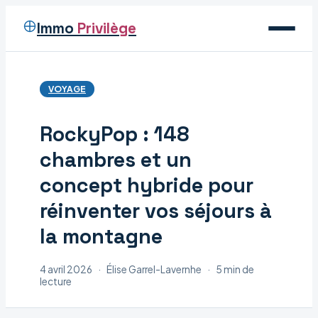
Immo
Privilège
Voyage
VOYAGE
Immobilier
RockyPop : 148
Maison
chambres et un
Déco
concept hybride pour
réinventer vos séjours à
la montagne
4 avril 2026
·
Élise Garrel-Lavernhe
·
5 min de
lecture