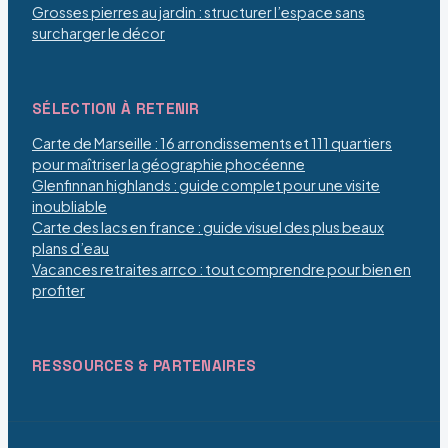
Grosses pierres au jardin : structurer l’espace sans
surcharger le décor
SÉLECTION À RETENIR
Carte de Marseille : 16 arrondissements et 111 quartiers
pour maîtriser la géographie phocéenne
Glenfinnan highlands : guide complet pour une visite
inoubliable
Carte des lacs en france : guide visuel des plus beaux
plans d’eau
Vacances retraites arrco : tout comprendre pour bien en
profiter
RESSOURCES & PARTENAIRES