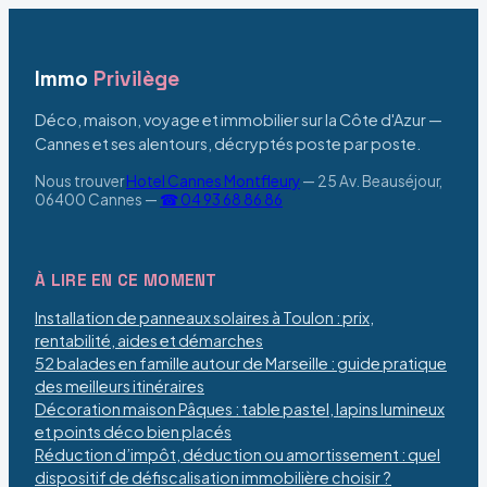
Immo
Privilège
Déco, maison, voyage et immobilier sur la Côte d'Azur —
Cannes et ses alentours, décryptés poste par poste.
Nous trouver
Hotel Cannes Montfleury
—
25 Av. Beauséjour,
06400 Cannes
—
☎ 04 93 68 86 86
À LIRE EN CE MOMENT
Installation de panneaux solaires à Toulon : prix,
rentabilité, aides et démarches
52 balades en famille autour de Marseille : guide pratique
des meilleurs itinéraires
Décoration maison Pâques : table pastel, lapins lumineux
et points déco bien placés
Réduction d’impôt, déduction ou amortissement : quel
dispositif de défiscalisation immobilière choisir ?