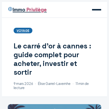
Immo
Privilège
Voyage
VOYAGE
Immobilier
Le carré d’or à cannes :
Maison
guide complet pour
Déco
acheter, investir et
sortir
9 mars 2026
·
Élise Garrel-Lavernhe
·
11 min de
lecture