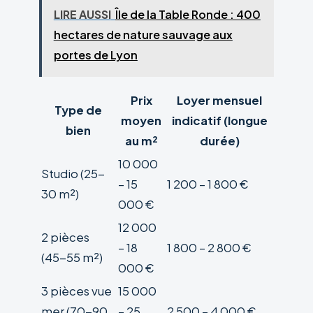
LIRE AUSSI
Île de la Table Ronde : 400
hectares de nature sauvage aux
portes de Lyon
Prix
Loyer mensuel
Type de
moyen
indicatif (longue
bien
au m²
durée)
10 000
Studio (25-
– 15
1 200 – 1 800 €
30 m²)
000 €
12 000
2 pièces
– 18
1 800 – 2 800 €
(45-55 m²)
000 €
3 pièces vue
15 000
mer (70-90
– 25
2 500 – 4 000 €