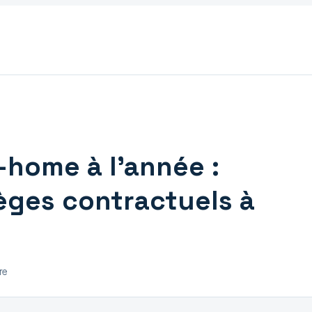
-home à l’année :
èges contractuels à
re