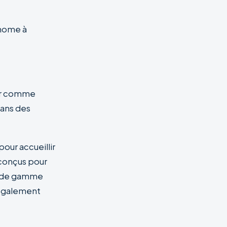
-home à
ouer comme
dans des
our accueillir
conçus pour
ut de gamme
également