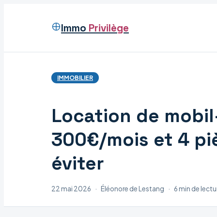
Immo
Privilège
IMMOBILIER
Location de mobil
300€/mois et 4 pi
éviter
22 mai 2026
·
Éléonore de Lestang
·
6 min de lectu