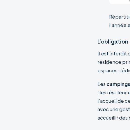
Répartit
l’année e
L’obligatio
Il est interdi
résidence prin
espaces dédié
Les
campings
des résidence
l’accueil de 
avec une gesti
accueillir de