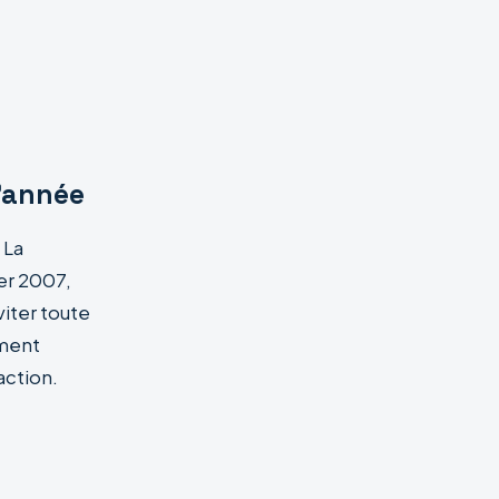
l’année
 La
er 2007,
viter toute
ement
action.