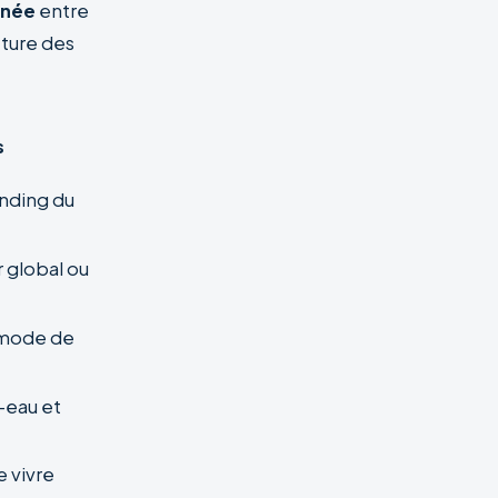
nnée
entre
ucture des
s
anding du
r global ou
 mode de
-eau et
 vivre