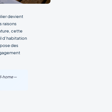
lier devient
s raisons
ature, cette
l d’habitation
impose des
 engagement
bil-home
—