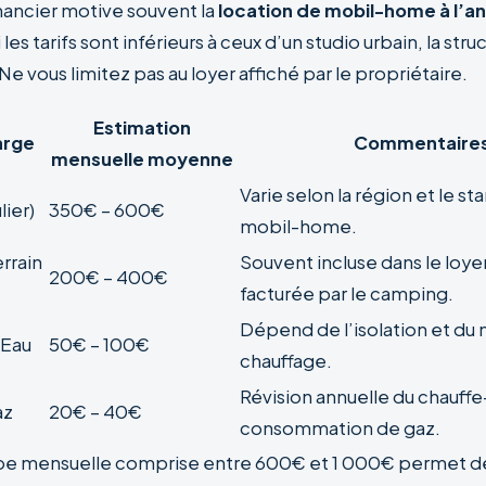
nancier motive souvent la
location de mobil-home à l’a
i les tarifs sont inférieurs à ceux d’un studio urbain, la str
 Ne vous limitez pas au loyer affiché par le propriétaire.
Estimation
arge
Commentaire
mensuelle moyenne
Varie selon la région et le st
lier)
350€ – 600€
mobil-home.
rrain
Souvent incluse dans le loye
200€ – 400€
facturée par le camping.
Dépend de l’isolation et du
 Eau
50€ – 100€
chauffage.
Révision annuelle du chauffe
az
20€ – 40€
consommation de gaz.
e mensuelle comprise entre 600€ et 1 000€ permet de