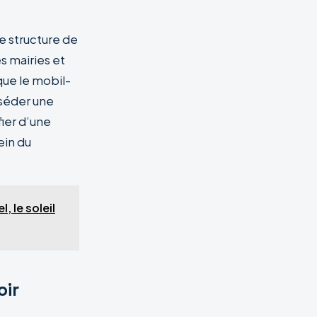
e structure de
s mairies et
que le mobil-
séder une
ier d’une
ein du
, le soleil
oir