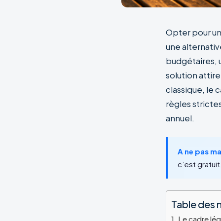
Opter pour u
une alternativ
budgétaires, u
solution attir
classique, le 
règles stricte
annuel.
A ne pas m
c’est gratuit,
Table des 
Le cadre lég