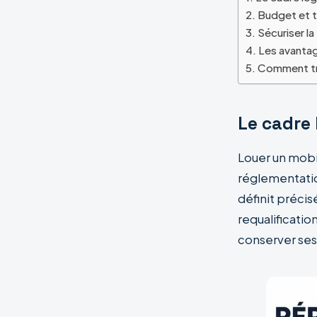
Budget et ta
Sécuriser la
Les avantag
Comment trou
Le cadre 
Louer un mobi
réglementatio
définit précis
requalificatio
conserver ses