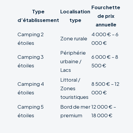
Fourchette
Type
Localisation
de prix
d’établissement
type
annuelle
Camping 2
4 000 € – 6
Zone rurale
étoiles
000 €
Périphérie
Camping 3
6 000 € – 8
urbaine /
étoiles
500 €
Lacs
Littoral /
Camping 4
8 500 € – 12
Zones
étoiles
000 €
touristiques
Camping 5
Bord de mer
12 000 € –
étoiles
premium
18 000 €