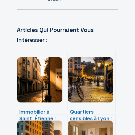
Articles Qui Pourraient Vous
Intéresser :
Immobilier à
Quartiers
Saint-Étienne :
sensibles à Lyon :
quels quartiers
réalité, zones
éviter pour
sous surveillance