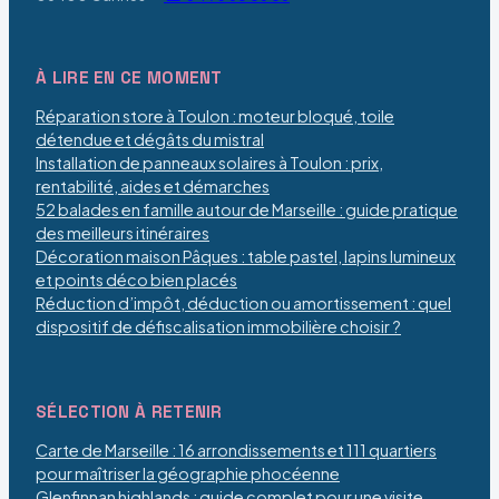
À LIRE EN CE MOMENT
Réparation store à Toulon : moteur bloqué, toile
détendue et dégâts du mistral
Installation de panneaux solaires à Toulon : prix,
rentabilité, aides et démarches
52 balades en famille autour de Marseille : guide pratique
des meilleurs itinéraires
Décoration maison Pâques : table pastel, lapins lumineux
et points déco bien placés
Réduction d’impôt, déduction ou amortissement : quel
dispositif de défiscalisation immobilière choisir ?
SÉLECTION À RETENIR
Carte de Marseille : 16 arrondissements et 111 quartiers
pour maîtriser la géographie phocéenne
Glenfinnan highlands : guide complet pour une visite