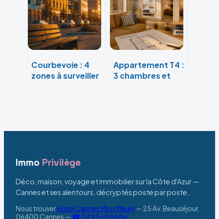
sécuriser votre
et conseils pour
investissement ?
s’installer
sereinement
Courbevoie : 4
Appartement T4 :
zones à surveiller
3 chambres et
avant
modularité pour
d’emménager
un confort
pour éviter les
durable
nuisances
Immo
Privilège
Déco, maison, voyage et immobilier sur la Côte d'Azur —
Cannes et ses alentours, décryptés poste par poste.
Nous trouver
Hotel Cannes Montfleury
—
25 Av. Beauséjour,
06400 Cannes
—
☎ 04 93 68 86 86