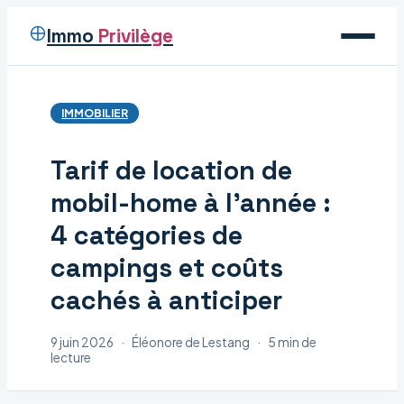
Immo
Privilège
Voyage
IMMOBILIER
Immobilier
Tarif de location de
Maison
mobil-home à l’année :
Déco
4 catégories de
campings et coûts
cachés à anticiper
9 juin 2026
·
Éléonore de Lestang
·
5 min de
lecture