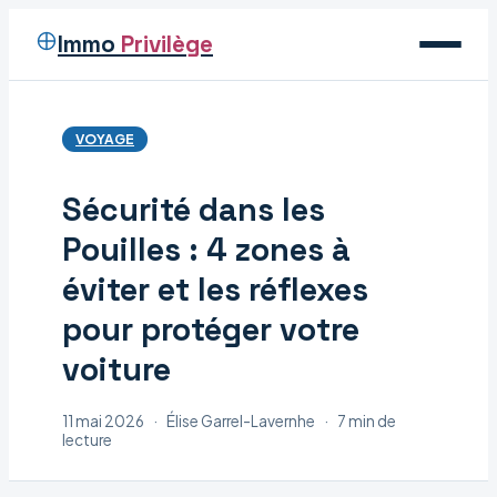
Immo
Privilège
Voyage
VOYAGE
Immobilier
Sécurité dans les
Maison
Pouilles : 4 zones à
Déco
éviter et les réflexes
pour protéger votre
voiture
11 mai 2026
·
Élise Garrel-Lavernhe
·
7 min de
lecture