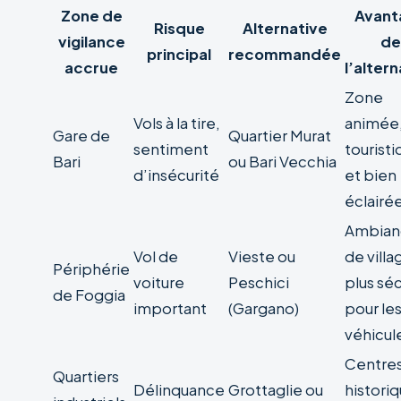
Zone de
Avant
Risque
Alternative
vigilance
de
principal
recommandée
accrue
l’alter
Zone
Vols à la tire,
animée
Gare de
Quartier Murat
sentiment
tourist
Bari
ou Bari Vecchia
d’insécurité
et bien
éclairé
Ambian
Vol de
Vieste ou
de villa
Périphérie
voiture
Peschici
plus sé
de Foggia
important
(Gargano)
pour le
véhicul
Centre
Quartiers
Délinquance
Grottaglie ou
histori