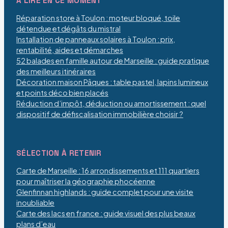
À LIRE EN CE MOMENT
Réparation store à Toulon : moteur bloqué, toile
détendue et dégâts du mistral
Installation de panneaux solaires à Toulon : prix,
rentabilité, aides et démarches
52 balades en famille autour de Marseille : guide pratique
des meilleurs itinéraires
Décoration maison Pâques : table pastel, lapins lumineux
et points déco bien placés
Réduction d’impôt, déduction ou amortissement : quel
dispositif de défiscalisation immobilière choisir ?
SÉLECTION À RETENIR
Carte de Marseille : 16 arrondissements et 111 quartiers
pour maîtriser la géographie phocéenne
Glenfinnan highlands : guide complet pour une visite
inoubliable
Carte des lacs en france : guide visuel des plus beaux
plans d’eau