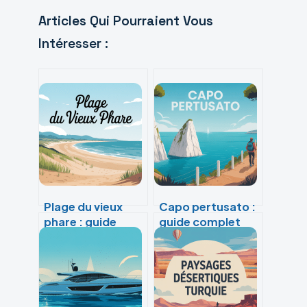
Articles Qui Pourraient Vous
Intéresser :
Plage du vieux
Capo pertusato :
phare : guide
guide complet
complet pour
pour profiter de
profiter de ce
ce site
spot préservé
incontournable