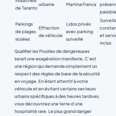
industriels
urbaine
Martina Franca
préserv
de Taranto
paisibl
Surveil
Parkings
Lidos privés
Effraction
consta
de plages
avec parking
de véhicule
et serv
isolées
surveillé
inclus
Qualifier les Pouilles de dangereuses
serait une exagération manifeste. C’est
une région qui demande simplement un
respect des règles de base de la sécurité
en voyage. En étant attentif à votre
véhicule et en évitant certains secteurs
urbains spécifiques à des heures tardives,
vous découvrirez une terre d’une
hospitalité rare. Le plus grand danger