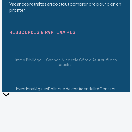
Vacances retraites arrco : tout comprendre pour bien en
profiter
RESSOURCES & PARTENAIRES
Immo Privilège — Cannes, Nice et la Côte d'Azur au fil des
articles.
Mentions légales
Politique de confidentialité
Contact
Retour
en
haut