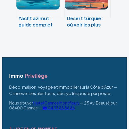
Yacht azimut :
Desert turquie :
guide complet
où voir les plus
pour choisir,
beaux paysages
acheter et
désertiques en
profiter
turquie
Immo
Privilège
Déco, maison, voyage et immobilier sur la Côte d'Azur —
Cannes et ses alentours, décryptés poste par poste.
Nous trouver
Hotel Cannes Montfleury
—
25 Av. Beauséjour,
06400 Cannes
—
☎ 04 93 68 86 86