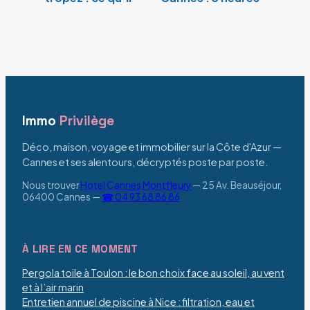
faut vraiment
de parking
savoir avant de
offertes et
réserver
itinéraire dans le
vieux quartier
Immo
Privilège
Déco, maison, voyage et immobilier sur la Côte d'Azur —
Cannes et ses alentours, décryptés poste par poste.
Nous trouver
Hotel Cannes Montfleury
—
25 Av. Beauséjour,
06400 Cannes
—
☎ 04 93 68 86 86
À LIRE EN CE MOMENT
Pergola toile à Toulon : le bon choix face au soleil, au vent
et à l’air marin
Entretien annuel de piscine à Nice : filtration, eau et