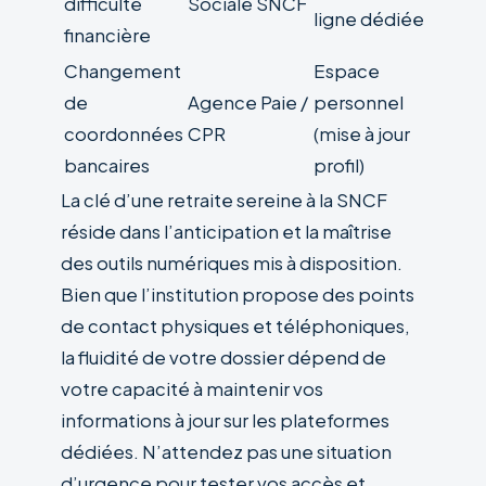
difficulté
Sociale SNCF
ligne dédiée
financière
Changement
Espace
de
Agence Paie /
personnel
coordonnées
CPR
(mise à jour
bancaires
profil)
La clé d’une retraite sereine à la SNCF
réside dans l’anticipation et la maîtrise
des outils numériques mis à disposition.
Bien que l’institution propose des points
de contact physiques et téléphoniques,
la fluidité de votre dossier dépend de
votre capacité à maintenir vos
informations à jour sur les plateformes
dédiées. N’attendez pas une situation
d’urgence pour tester vos accès et