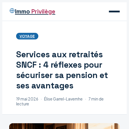
Immo
Privilège
Voyage
VOYAGE
Immobilier
Services aux retraités
Maison
SNCF : 4 réflexes pour
Déco
sécuriser sa pension et
ses avantages
19 mai 2026
·
Élise Garrel-Lavernhe
·
7 min de
lecture