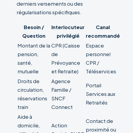
derniers versements ou des
régularisations spécifiques.
Besoin /
Interlocuteur
Canal
Question
privilégié
recommandé
Montant de la
CPR (Caisse
Espace
pension,
de
personnel
santé,
Prévoyance
CPR /
mutuelle
et Retraite)
Téléservices
Droits de
Agence
Portail
circulation,
Famille /
Services aux
réservations
SNCF
Retraités
train
Connect
Aide à
Contact de
domicile,
Action
proximité ou