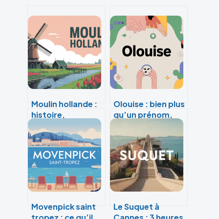
Moulin hollande :
Olouise : bien plus
histoire,
qu’un prénom,
fonctionnement
une signature
et visites
personnelle
incontournables
Movenpick saint
Le Suquet à
tropez : ce qu’il
Cannes : 3 heures