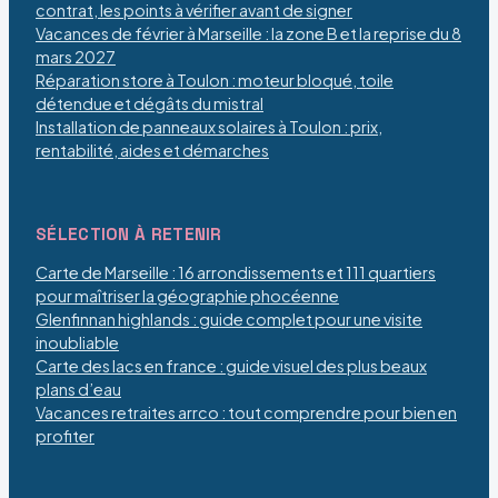
contrat, les points à vérifier avant de signer
Vacances de février à Marseille : la zone B et la reprise du 8
mars 2027
Réparation store à Toulon : moteur bloqué, toile
détendue et dégâts du mistral
Installation de panneaux solaires à Toulon : prix,
rentabilité, aides et démarches
SÉLECTION À RETENIR
Carte de Marseille : 16 arrondissements et 111 quartiers
pour maîtriser la géographie phocéenne
Glenfinnan highlands : guide complet pour une visite
inoubliable
Carte des lacs en france : guide visuel des plus beaux
plans d’eau
Vacances retraites arrco : tout comprendre pour bien en
profiter