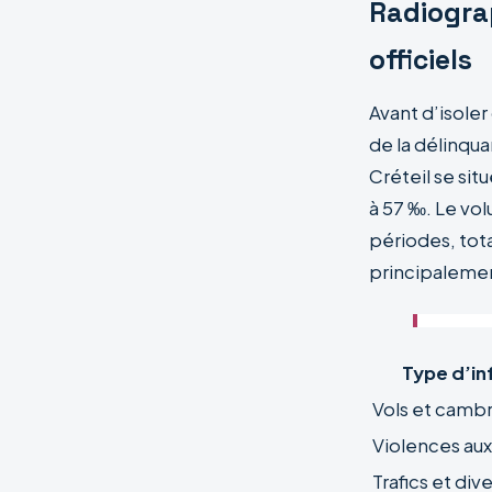
Radiograp
officiels
Avant d’isoler
de la délinqua
Créteil se si
à 57 ‰. Le vol
périodes, tot
principalement
Type d’in
Vols et camb
Violences au
Trafics et div