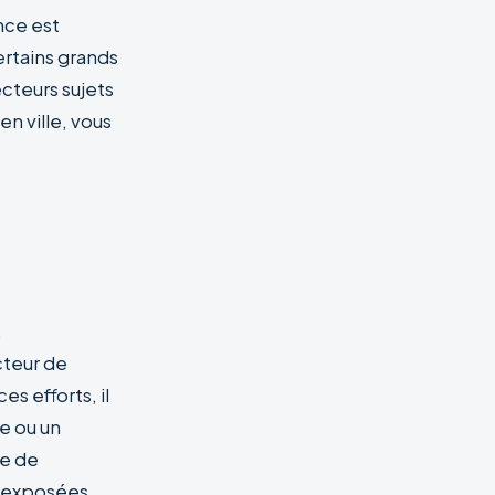
nce est
ertains grands
ecteurs sujets
n ville, vous
.
cteur de
s efforts, il
e ou un
le de
s exposées