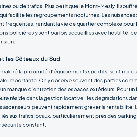
ines ou de trafics. Plus petit que le Mont-Mesly, il souffr
ui facilite les regroupements nocturnes. Les nuisances 
sont fréquentes, rendant la vie de quartier complexe pour l
ons policières y sont parfois accueillies avec hostilité, c
ension.
et les Côteaux du Sud
 malgré la proximité d’équipements sportifs, sont marq
iale importante. On y observe souvent des parties com
un manque d’entretien des espaces extérieurs. Pour un in
eure réside dans la gestion locative : les dégradations dans
es ascenseurs peuvent rapidement grever la rentabilité.
liés aux trafics locaux, particulièrement près des parking
nsécurité constant.