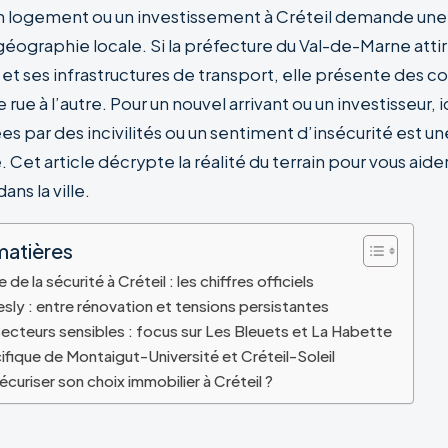
 logement ou un investissement à Créteil demande une
géographie locale. Si la préfecture du Val-de-Marne attir
 et ses infrastructures de transport, elle présente des c
rue à l’autre. Pour un nouvel arrivant ou un investisseur, i
s par des incivilités ou un sentiment d’insécurité est u
 Cet article décrypte la réalité du terrain pour vous aide
ns la ville.
matières
de la sécurité à Créteil : les chiffres officiels
ly : entre rénovation et tensions persistantes
secteurs sensibles : focus sur Les Bleuets et La Habette
ifique de Montaigut-Université et Créteil-Soleil
uriser son choix immobilier à Créteil ?