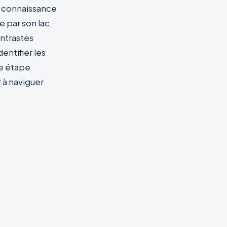
 connaissance
e par son lac,
ontrastes
dentifier les
ne étape
r à naviguer