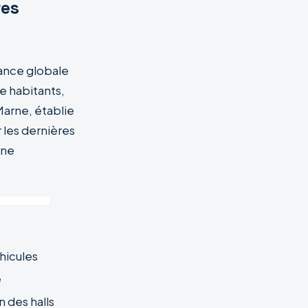
res
dance globale
le habitants,
arne, établie
 les dernières
rne
hicules
e
 des halls