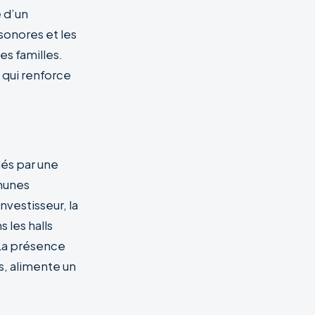
e d’un
sonores et les
es familles.
e qui renforce
ués par une
munes
vestisseur, la
 les halls
 La présence
s, alimente un