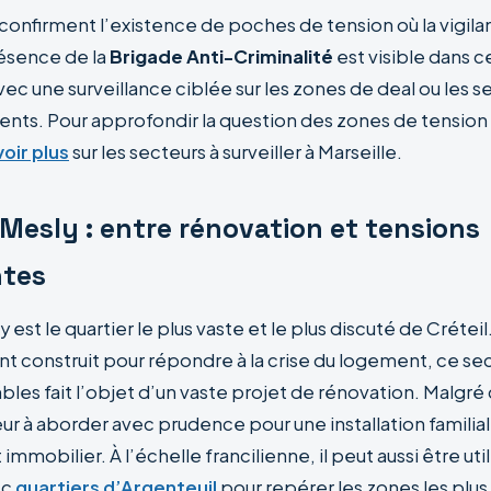
onfirment l’existence de poches de tension où la vigila
résence de la
Brigade Anti-Criminalité
est visible dans c
c une surveillance ciblée sur les zones de deal ou les s
nts. Pour approfondir la question des zones de tension e
oir plus
sur les secteurs à surveiller à Marseille.
Mesly : entre rénovation et tensions
ntes
est le quartier le plus vaste et le plus discuté de Créteil
t construit pour répondre à la crise du logement, ce se
es fait l’objet d’un vaste projet de rénovation. Malgré ce
ur à aborder avec prudence pour une installation familial
immobilier. À l’échelle francilienne, il peut aussi être uti
ec
quartiers d’Argenteuil
pour repérer les zones les plu