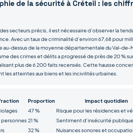
hie de la sécurité à Créteil : les chiff
 des secteurs précis, il est nécessaire d’observer la ten
nce. Avec un taux de criminalité d’environ 67,68 pour mil
tue au-dessus de la moyenne départementale du Val-de-M
ume des crimes et délits a progressé de près de 20 % sur
alisant plus de 6 200 faits recensés. Cette hausse conce
 les atteintes aux biens et les incivilités urbaines.
fraction
Proportion
Impact quotidien
riolages
47 %
Risque pour les résidences et vé
x personnes
21 %
Sentiment d’insécurité publiqu
ers
32 %
Nuisances sonores et occupation