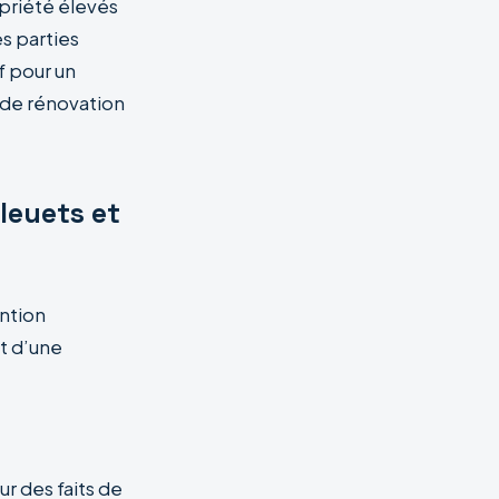
opriété élevés
s parties
f pour un
n de rénovation
Bleuets et
ntion
t d’une
ur des faits de