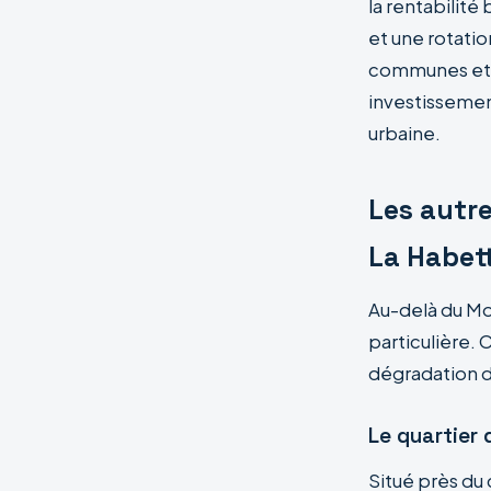
la rentabilit
et une rotatio
communes et le
investissement
urbaine.
Les autre
La Habet
Au-delà du Mo
particulière.
dégradation du
Le quartier 
Situé près du 