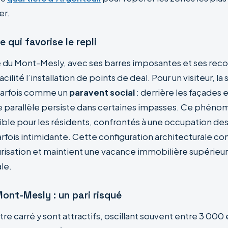
er.
 qui favorise le repli
e du Mont-Mesly, avec ses barres imposantes et ses rec
ilité l’installation de points de deal. Pour un visiteur, la
 parfois comme un
paravent social
: derrière les façades 
parallèle persiste dans certaines impasses. Ce phéno
sible pour les résidents, confrontés à une occupation des
ois intimidante. Cette configuration architecturale co
urisation et maintient une vacance immobilière supérieure
le.
Mont-Mesly : un pari risqué
tre carré y sont attractifs, oscillant souvent entre 3 000 