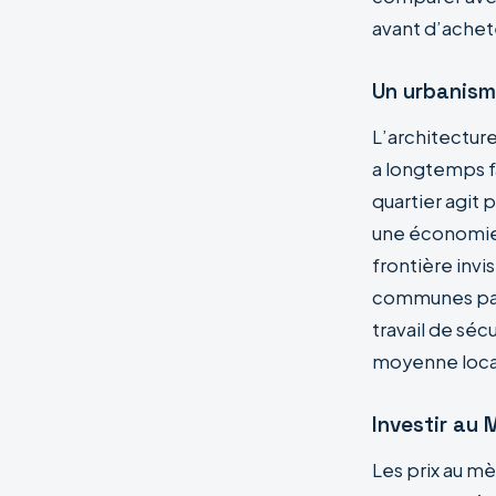
avant d’achet
Un urbanisme
L’architectur
a longtemps fac
quartier agit
une économie 
frontière invi
communes parf
travail de séc
moyenne loca
Investir au 
Les prix au mè