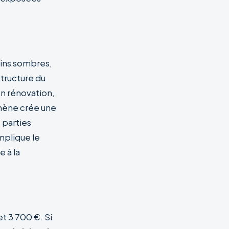
oins sombres,
 structure du
en rénovation,
mène crée une
 parties
mplique le
 à la
et 3 700 €. Si