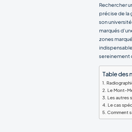
Rechercher un
précise de la 
son université
marqués d’une 
zones marquée
indispensable.
sereinement da
Table des 
Radiographie 
Le Mont-Mes
Les autres 
Le cas spéc
Comment séc