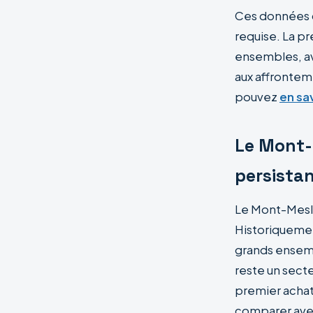
Ces données c
requise. La p
ensembles, ave
aux affronteme
pouvez
en sav
Le Mont-
persista
Le Mont-Mesly 
Historiquemen
grands ensembl
reste un secte
premier achat 
comparer av