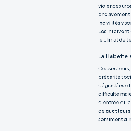
violences urba
enclavement q
incivilités y 
Les interventi
le climat de t
La Habette 
Ces secteurs,
précarité soc
dégradées et 
difficulté maj
d’entrée et l
de
guetteurs
sentiment d’i