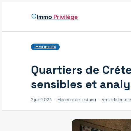
Immo
Privilège
IMMOBILIER
Quartiers de Crétei
sensibles et analy
2 juin 2026
·
Éléonore de Lestang
·
6 min de lecture