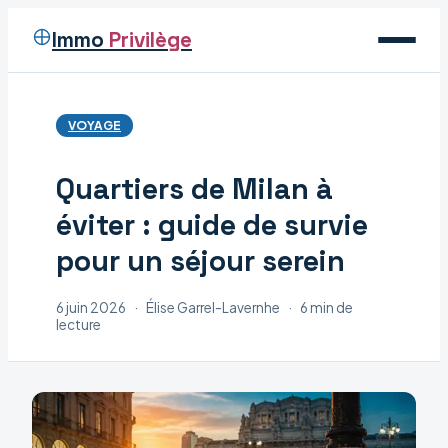
Immo
Privilège
Voyage
VOYAGE
Immobilier
Quartiers de Milan à
Maison
éviter : guide de survie
Déco
pour un séjour serein
6 juin 2026
·
Élise Garrel-Lavernhe
·
6 min de
lecture