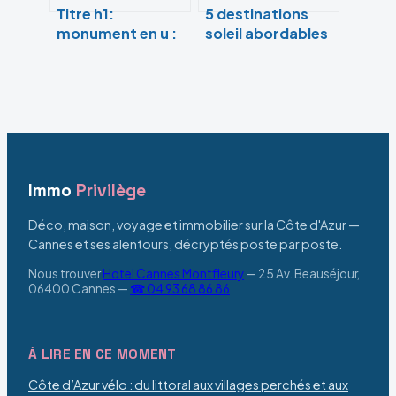
Titre h1:
5 destinations
monument en u :
soleil abordables
usages, normes
pour fuir l’hiver
et idées pour bien
sans se ruiner
concevoir
Immo
Privilège
Déco, maison, voyage et immobilier sur la Côte d'Azur —
Cannes et ses alentours, décryptés poste par poste.
Nous trouver
Hotel Cannes Montfleury
—
25 Av. Beauséjour,
06400 Cannes
—
☎ 04 93 68 86 86
À LIRE EN CE MOMENT
Côte d’Azur vélo : du littoral aux villages perchés et aux