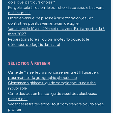
cols, quel parcours choisir ?
Pergola toile à Toulon : le bon choix face au soleil, au vent
et à l’air marin
Entretien annuel de piscine à Nice : filtration, eau et
contrat, les points à vérifier avant de signer
Vacances de février à Marseille : la zone B et la reprise du 8
mars 2027
Réparation store à Toulon : moteur bloqué, toile
détendue et dégâts du mistral
SÉLECTION À RETENIR
Carte de Marseille : 16 arrondissements et 111 quartiers
pour maîtriser la géographie phocéenne
Glenfinnan highlands : guide complet pour une visite
inoubliable
Carte des lacs en france : guide visuel des plus beaux
plans d’eau
Vacances retraites arrco : tout comprendre pour bien en
profiter