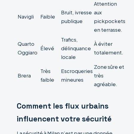
Attention
Bruit, ivresse
aux
Navigli
Faible
publique
pickpockets
en terrasse.
Trafics,
Quarto
À éviter
Élevé
délinquance
Oggiaro
totalement.
locale
Zone sûre et
Très
Escroqueries
Brera
très
faible
mineures
agréable.
Comment les flux urbains
influencent votre sécurité
La sécurité à Milan n’est pas une donnée