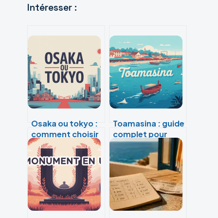
Intéresser :
Osaka ou tokyo :
Toamasina : guide
comment choisir
complet pour
la meilleure ville
découvrir le grand
pour votre
port de
voyage au japon
madagascar