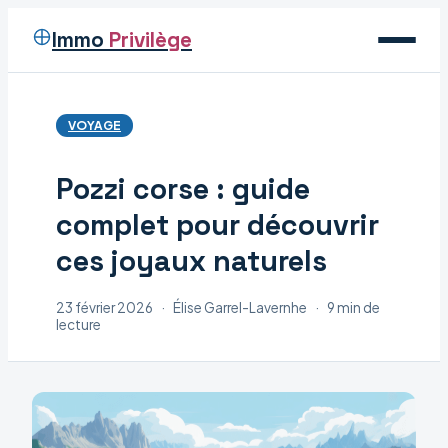
Immo
Privilège
Voyage
VOYAGE
Immobilier
Pozzi corse : guide
Maison
complet pour découvrir
Déco
ces joyaux naturels
23 février 2026
·
Élise Garrel-Lavernhe
·
9 min de
lecture