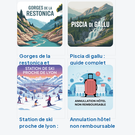
Gorges de la
Piscia di gallu :
restonica et
guide complet
tragone di a
pour profiter de
restonica : guide
cette cascade en
complet pour
corse
randonner et se
baigner
Station de ski
Annulation hôtel
proche de lyon :
non remboursable
où aller, laquelle
: comment limiter