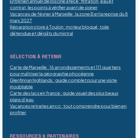
Entretien annuel de piscine à Nice : filtration, eau et
contrat, les points à vérifier avant de signer
Vacances de février à Marseille : la zone B et la reprise du 8
mars 2027
Réparation store à Toulon : moteur bloqué, toile
détendue et dégâts du mistral
SÉLECTION À RETENIR
Carte de Marseille : 16 arrondissements et 111 quartiers
pour maîtriser la géographie phocéenne
Glenfinnan highlands : guide complet pour une visite
inoubliable
Carte des lacs en france : guide visuel des plus beaux
plans d’eau
Vacances retraites arrco : tout comprendre pour bien en
profiter
RESSOURCES & PARTENAIRES