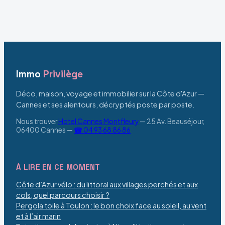
choisir ?
la casse
légalement
Immo
Privilège
Déco, maison, voyage et immobilier sur la Côte d'Azur —
Cannes et ses alentours, décryptés poste par poste.
Nous trouver
Hotel Cannes Montfleury
—
25 Av. Beauséjour,
06400 Cannes
—
☎ 04 93 68 86 86
À LIRE EN CE MOMENT
Côte d’Azur vélo : du littoral aux villages perchés et aux
cols, quel parcours choisir ?
Pergola toile à Toulon : le bon choix face au soleil, au vent
et à l’air marin