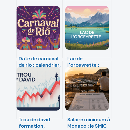
Date de carnaval
Lac de
de rio : calendrier,
l’orceyrette :
événements et
guide complet
conseils 2025-
pour une
2026
escapade nature
inoubliable
Trou de david :
Salaire minimum à
formation,
Monaco : le SMIC