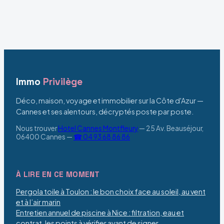
stratégies et
permet-il
enjeux pour les
réellement de
investisseurs
vivre sur le Rocher
?
Immo
Privilège
Déco, maison, voyage et immobilier sur la Côte d'Azur —
Cannes et ses alentours, décryptés poste par poste.
Nous trouver
Hotel Cannes Montfleury
—
25 Av. Beauséjour,
06400 Cannes
—
☎ 04 93 68 86 86
À LIRE EN CE MOMENT
Pergola toile à Toulon : le bon choix face au soleil, au vent
et à l’air marin
Entretien annuel de piscine à Nice : filtration, eau et
contrat, les points à vérifier avant de signer