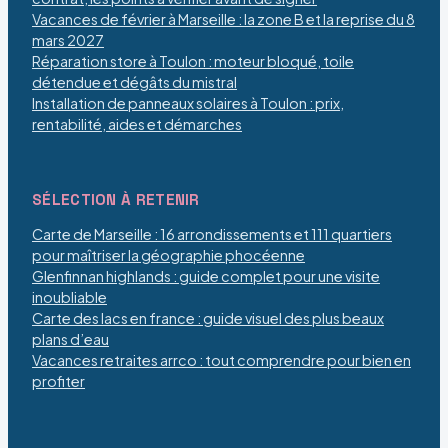
Vacances de février à Marseille : la zone B et la reprise du 8
mars 2027
Réparation store à Toulon : moteur bloqué, toile
détendue et dégâts du mistral
Installation de panneaux solaires à Toulon : prix,
rentabilité, aides et démarches
SÉLECTION À RETENIR
Carte de Marseille : 16 arrondissements et 111 quartiers
pour maîtriser la géographie phocéenne
Glenfinnan highlands : guide complet pour une visite
inoubliable
Carte des lacs en france : guide visuel des plus beaux
plans d’eau
Vacances retraites arrco : tout comprendre pour bien en
profiter