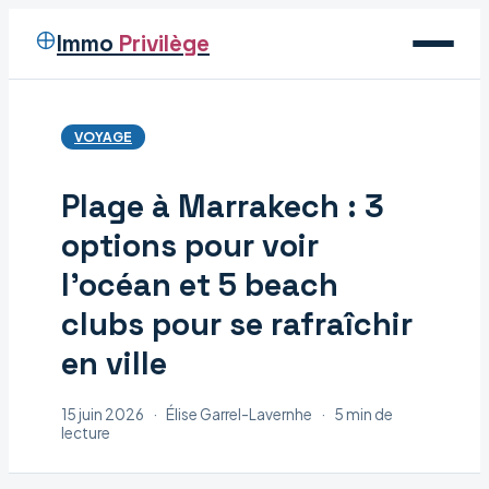
Immo
Privilège
Voyage
VOYAGE
Immobilier
Plage à Marrakech : 3
Maison
options pour voir
Déco
l’océan et 5 beach
clubs pour se rafraîchir
en ville
15 juin 2026
·
Élise Garrel-Lavernhe
·
5 min de
lecture