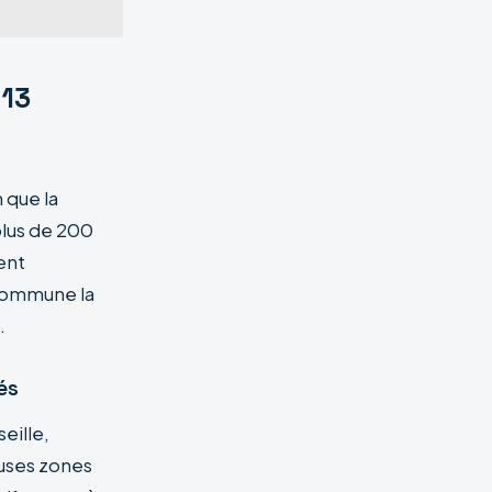
 13
 que la
plus de 200
ent
 commune la
.
és
eille,
uses zones