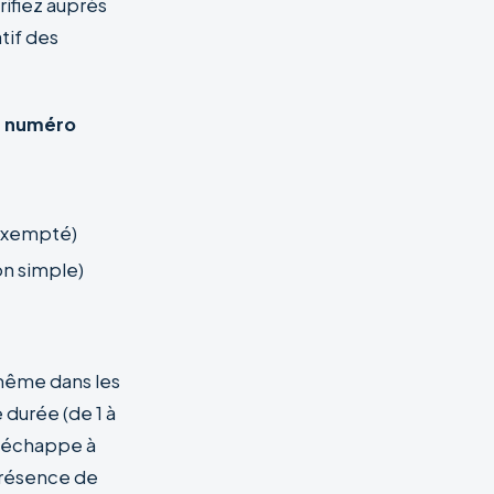
rifiez auprès
atif des
e numéro
exempté)
on simple)
même dans les
 durée (de 1 à
, échappe à
présence de