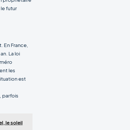
le futur
. En France,
n. La loi
numéro
nt les
tuation est
 parfois
, le soleil