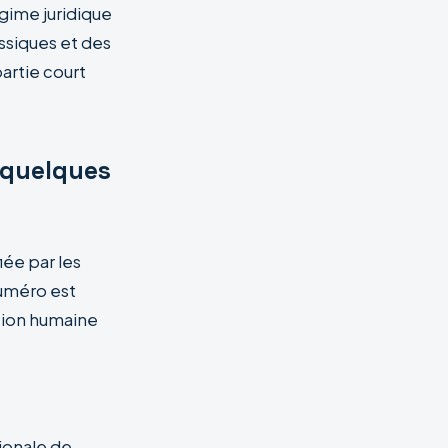
gime juridique
ssiques et des
artie court
 quelques
ée par les
numéro est
ation humaine
tionale de