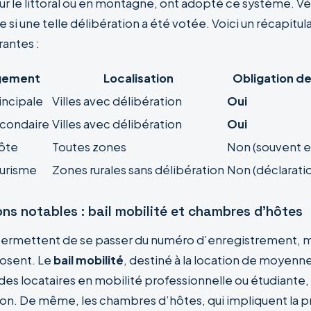
sur le littoral ou en montagne, ont adopté ce système. Vé
e si une telle délibération a été votée. Voici un récapitul
rantes :
ogement
Localisation
Obligation d
incipale
Villes avec délibération
Oui
condaire
Villes avec délibération
Oui
ôte
Toutes zones
Non (souvent 
urisme
Zones rurales sans délibération
Non (déclarati
ns notables : bail mobilité et chambres d’hôtes
permettent de se passer du numéro d’enregistrement, 
mposent. Le
bail mobilité
, destiné à la location de moyenne
 des locataires en mobilité professionnelle ou étudiante
ion. De même, les chambres d’hôtes, qui impliquent la 