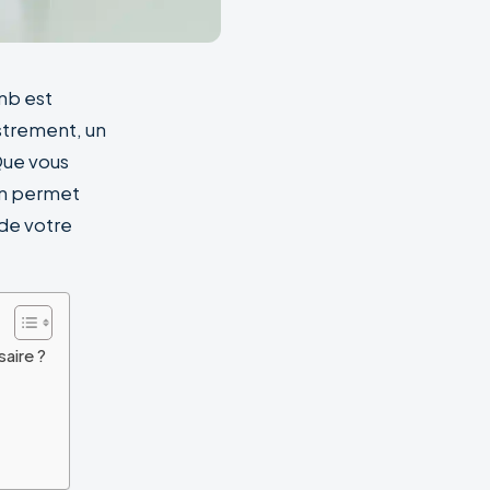
nb est
strement, un
Que vous
on permet
 de votre
aire ?