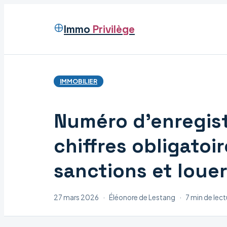
Immo
Privilège
IMMOBILIER
Numéro d’enregist
chiffres obligatoir
sanctions et louer
27 mars 2026
·
Éléonore de Lestang
·
7 min de lect