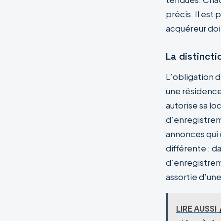
précis. Il est
acquéreur doi
La distincti
L’obligation 
une résidence
autorise sa l
d’enregistre
annonces qui 
différente :
d’enregistrem
assortie d’un
LIRE AUSSI