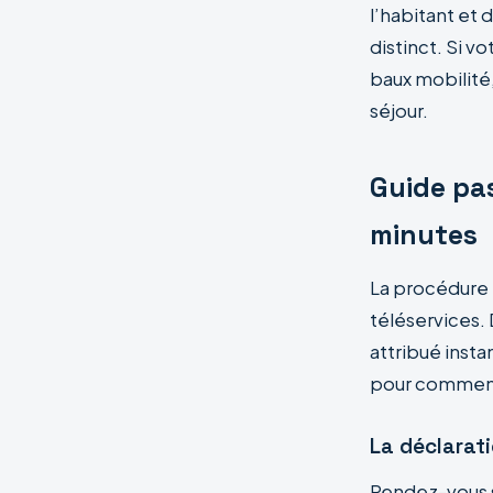
l’habitant et
distinct. Si v
baux mobilité
séjour.
Guide pa
minutes
La procédure 
téléservices. 
attribué inst
pour commencer
La déclarati
Rendez-vous su