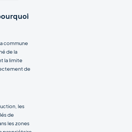
pourquoi
e la commune
hé de la
 la limite
rrectement de
uction, les
lés de
ans les zones
n propriétaire