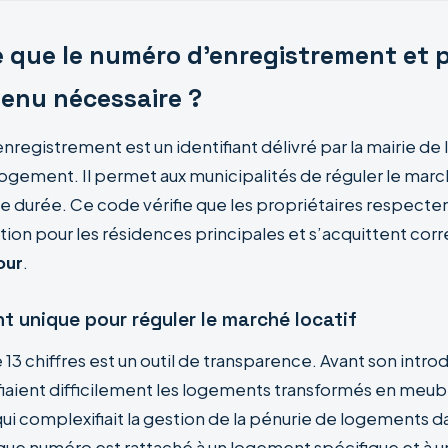
e que le numéro d’enregistrement et 
venu nécessaire ?
nregistrement est un identifiant délivré par la mairie d
 logement. Il permet aux municipalités de réguler le marc
e durée. Ce code vérifie que les propriétaires respectent
ation pour les résidences principales et s’acquittent co
our
.
nt unique pour réguler le marché locatif
3 chiffres est un outil de transparence. Avant son introd
ifiaient difficilement les logements transformés en meub
ui complexifiait la gestion de la pénurie de logements d
ue numéro est rattaché à un logement spécifique et à u