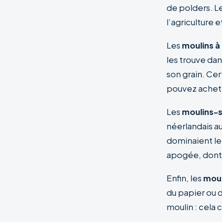
de polders. Le
l’agriculture e
Les
moulins à
les trouve da
son grain. Cer
pouvez achete
Les
moulins-s
néerlandais au
dominaient le
apogée, dont 
Enfin, les
moul
du papier ou d
moulin : cela 