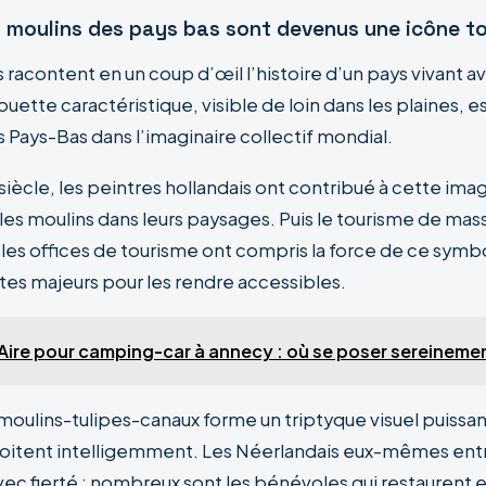
s moulins des pays bas sont devenus une icône to
 racontent en un coup d’œil l’histoire d’un pays vivant av
houette caractéristique, visible de loin dans les plaines, 
Pays-Bas dans l’imaginaire collectif mondial.
iècle, les peintres hollandais ont contribué à cette ima
es moulins dans leurs paysages. Puis le tourisme de mass
es offices de tourisme ont compris la force de ce symbo
ites majeurs pour les rendre accessibles.
Aire pour camping-car à annecy : où se poser sereineme
moulins-tulipes-canaux forme un triptyque visuel puissan
oitent intelligemment. Les Néerlandais eux-mêmes ent
vec fierté : nombreux sont les bénévoles qui restaurent e