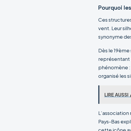
Pourquoi le
Ces structures
vent. Leur sil
synonyme des 
Dès le 19ème s
représentant l
phénomène : l
organisé les s
LIRE AUSSI
L’association 
Pays-Bas expl
cette icône a