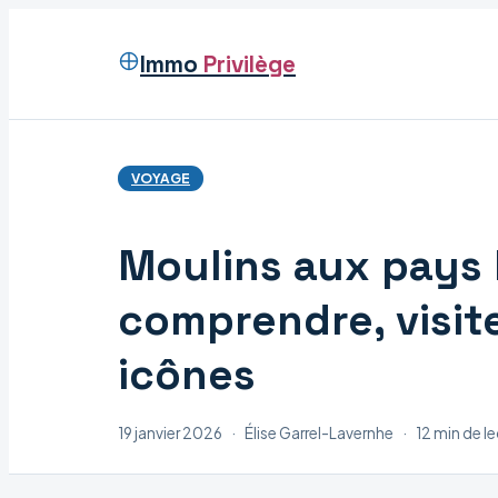
Immo
Privilège
VOYAGE
Moulins aux pays 
comprendre, visit
icônes
19 janvier 2026
·
Élise Garrel-Lavernhe
·
12 min de l