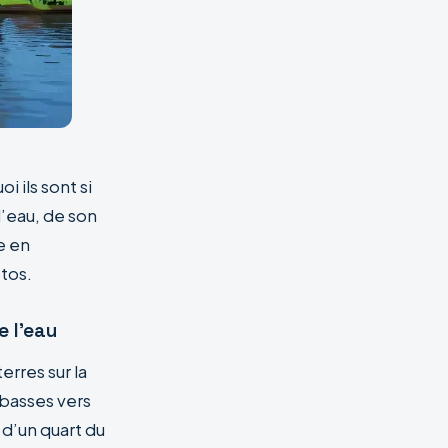
i ils sont si
l’eau, de son
e en
tos.
e l’eau
erres sur la
 basses vers
 d’un quart du