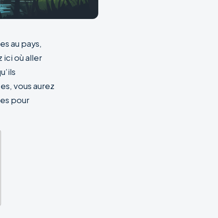
es au pays,
ici où aller
u’ils
es, vous aurez
ées pour