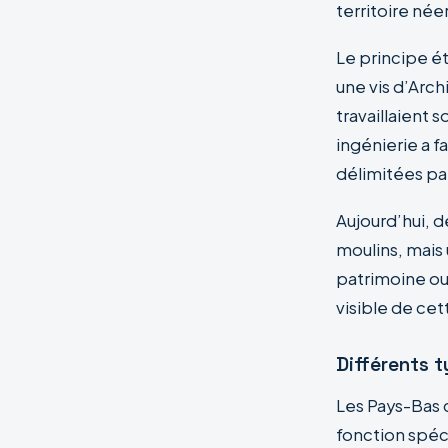
territoire néer
Le principe éta
une vis d’Arc
travaillaient 
ingénierie a f
délimitées par
Aujourd’hui, 
moulins, mais
patrimoine o
visible de cet
Différents t
Les Pays-Bas 
fonction spéc