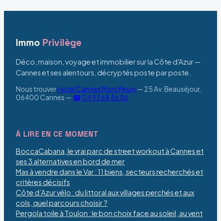
réussir son année
?
Immo
Privilège
Déco, maison, voyage et immobilier sur la Côte d'Azur —
Cannes et ses alentours, décryptés poste par poste.
Nous trouver
Hotel Cannes Montfleury
—
25 Av. Beauséjour,
06400 Cannes
—
☎ 04 93 68 86 86
À LIRE EN CE MOMENT
BoccaCabana, le vrai parc de street workout à Cannes et
ses 3 alternatives en bord de mer
Mas à vendre dans le Var : 11 biens, secteurs recherchés et
critères décisifs
Côte d’Azur vélo : du littoral aux villages perchés et aux
cols, quel parcours choisir ?
Pergola toile à Toulon : le bon choix face au soleil, au vent