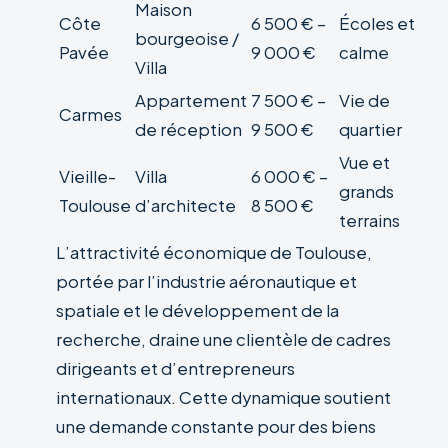
Maison
Côte
6 500 € –
Écoles et
bourgeoise /
Pavée
9 000 €
calme
Villa
Appartement
7 500 € –
Vie de
Carmes
de réception
9 500 €
quartier
Vue et
Vieille-
Villa
6 000 € –
grands
Toulouse
d’architecte
8 500 €
terrains
L’attractivité économique de Toulouse,
portée par l’industrie aéronautique et
spatiale et le développement de la
recherche, draine une clientèle de cadres
dirigeants et d’entrepreneurs
internationaux. Cette dynamique soutient
une demande constante pour des biens