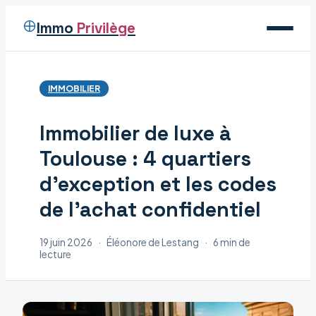
Immo
Privilège
Voyage
IMMOBILIER
Immobilier
Immobilier de luxe à
Maison
Toulouse : 4 quartiers
Déco
d’exception et les codes
de l’achat confidentiel
19 juin 2026
·
Éléonore de Lestang
·
6 min de
lecture