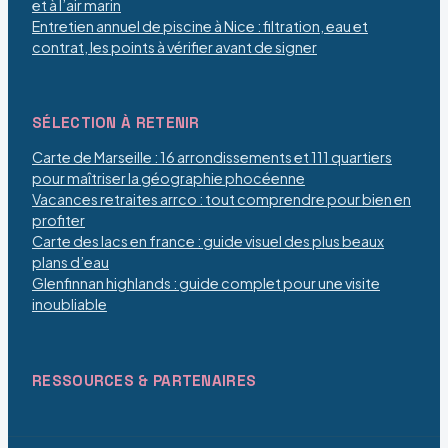
et à l’air marin
Entretien annuel de piscine à Nice : filtration, eau et
contrat, les points à vérifier avant de signer
SÉLECTION À RETENIR
Carte de Marseille : 16 arrondissements et 111 quartiers
pour maîtriser la géographie phocéenne
Vacances retraites arrco : tout comprendre pour bien en
profiter
Carte des lacs en france : guide visuel des plus beaux
plans d’eau
Glenfinnan highlands : guide complet pour une visite
inoubliable
RESSOURCES & PARTENAIRES