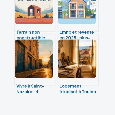
Terrain non
Lmnp et revente
constructible
en 2025 : plus-
avec cabanon
value,
cadastré : règles,
amortissement,
risques et
ce qui change
opportunités
vraiment
Vivre à Saint-
Logement
Nazaire : 4
étudiant à Toulon
quartiers sous
: comment choisir
tension et les clés
entre studio,
pour choisir votre
colocation et
futur logement
résidence pour