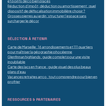
et points déco bien placés
Réduction d’impôt, déduction ou amortissement : quel
dispositif de défiscalisation immobilière choisir ?
Grosses pierres au jardin : structurer l’espace sans
surcharger le décor
SÉLECTION À RETENIR
Carte de Marseille : 16 arrondissements et 111 quartiers
pour maîtriser la géographie phocéenne
Glenfinnan highlands : guide complet pour une visite
inoubliable
Carte des lacs en france : guide visuel des plus beaux
plans d’eau
Vacances retraites arrco : tout comprendre pour bien en
profiter
RESSOURCES & PARTENAIRES