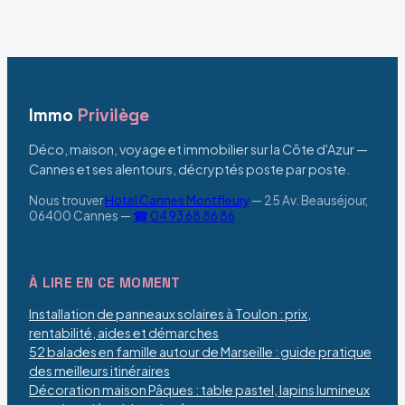
luxury
performance et
ajustement sur
mesure
Immo
Privilège
Déco, maison, voyage et immobilier sur la Côte d'Azur —
Cannes et ses alentours, décryptés poste par poste.
Nous trouver
Hotel Cannes Montfleury
—
25 Av. Beauséjour,
06400 Cannes
—
☎ 04 93 68 86 86
À LIRE EN CE MOMENT
Installation de panneaux solaires à Toulon : prix,
rentabilité, aides et démarches
52 balades en famille autour de Marseille : guide pratique
des meilleurs itinéraires
Décoration maison Pâques : table pastel, lapins lumineux