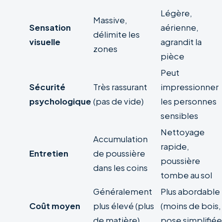
Légère,
Massive,
Sensation
aérienne,
délimite les
visuelle
agrandit la
zones
pièce
Peut
Sécurité
Très rassurant
impressionner
psychologique
(pas de vide)
les personnes
sensibles
Nettoyage
Accumulation
rapide,
Entretien
de poussière
poussière
dans les coins
tombe au sol
Généralement
Plus abordable
Coût moyen
plus élevé (plus
(moins de bois,
de matière)
pose simplifiée