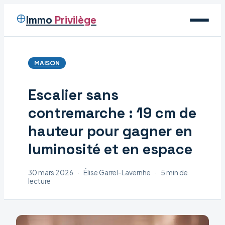
Immo
Privilège
Voyage
MAISON
Immobilier
Escalier sans
Maison
contremarche : 19 cm de
Déco
hauteur pour gagner en
luminosité et en espace
30 mars 2026
·
Élise Garrel-Lavernhe
·
5 min de
lecture