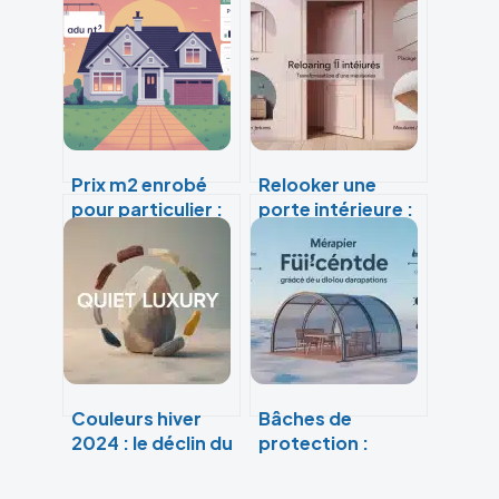
Prix m2 enrobé
Relooker une
pour particulier :
porte intérieure :
le guide complet
5 méthodes pour
pour bien
transformer vos
budgéter
boiseries sans les
remplacer
Couleurs hiver
Bâches de
2024 : le déclin du
protection :
vibrant face à la
comment allier
montée du quiet
matériaux haute