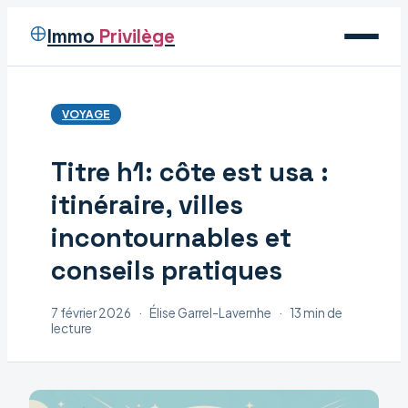
Immo
Privilège
Voyage
VOYAGE
Immobilier
Titre h1: côte est usa :
Maison
itinéraire, villes
Déco
incontournables et
conseils pratiques
7 février 2026
·
Élise Garrel-Lavernhe
·
13 min de
lecture