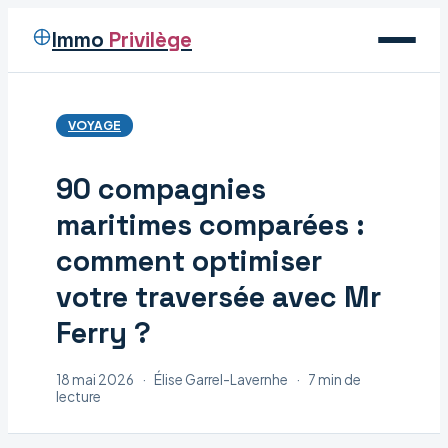
Immo
Privilège
Voyage
VOYAGE
Immobilier
90 compagnies
Maison
maritimes comparées :
Déco
comment optimiser
votre traversée avec Mr
Ferry ?
18 mai 2026
·
Élise Garrel-Lavernhe
·
7 min de
lecture