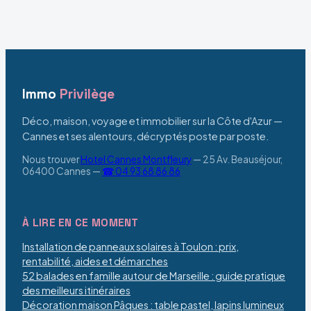
poser
endroits où se
sereinement
baigner
Immo
Privilège
Déco, maison, voyage et immobilier sur la Côte d'Azur —
Cannes et ses alentours, décryptés poste par poste.
Nous trouver
Hotel Cannes Montfleury
—
25 Av. Beauséjour,
06400 Cannes
—
☎ 04 93 68 86 86
À LIRE EN CE MOMENT
Installation de panneaux solaires à Toulon : prix,
rentabilité, aides et démarches
52 balades en famille autour de Marseille : guide pratique
des meilleurs itinéraires
Décoration maison Pâques : table pastel, lapins lumineux