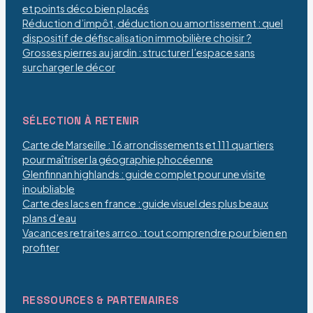
et points déco bien placés
Réduction d’impôt, déduction ou amortissement : quel
dispositif de défiscalisation immobilière choisir ?
Grosses pierres au jardin : structurer l’espace sans
surcharger le décor
SÉLECTION À RETENIR
Carte de Marseille : 16 arrondissements et 111 quartiers
pour maîtriser la géographie phocéenne
Glenfinnan highlands : guide complet pour une visite
inoubliable
Carte des lacs en france : guide visuel des plus beaux
plans d’eau
Vacances retraites arrco : tout comprendre pour bien en
profiter
RESSOURCES & PARTENAIRES