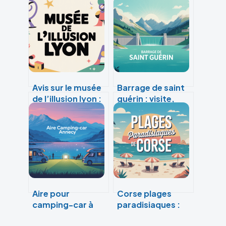
Avis sur le musée
Barrage de saint
de l’illusion lyon :
guérin : visite,
ce qu’il faut
randonnée et
vraiment savoir
panorama alpin
Aire pour
Corse plages
camping-car à
paradisiaques :
annecy : où se
les plus beaux