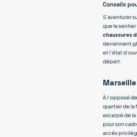
Conseils po
S’aventurer s
que le sentier
chaussures 
deviennent gl
et l’état d’o
départ.
Marseille
À l’opposé des
quartier de l
escarpé de la 
pour son cadre
accès privilég