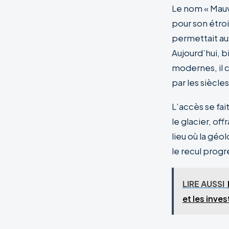
Le nom « Mauv
pour son étroi
permettait aux
Aujourd’hui, 
modernes, il c
par les siècl
L’accès se fa
le glacier, off
lieu où la géol
le recul progr
LIRE AUSSI
et les inves