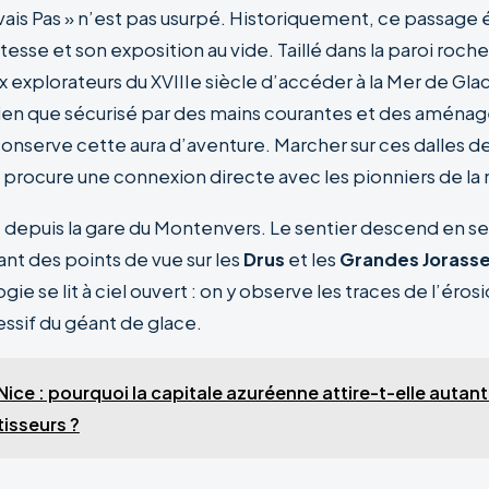
ais Pas » n’est pas usurpé. Historiquement, ce passage 
tesse et son exposition au vide. Taillé dans la paroi rocheu
 explorateurs du XVIIIe siècle d’accéder à la Mer de Gla
bien que sécurisé par des mains courantes et des amén
onserve cette aura d’aventure. Marcher sur ces dalles de
es procure une connexion directe avec les pionniers de l
it depuis la gare du Montenvers. Le sentier descend en s
rant des points de vue sur les
Drus
et les
Grandes Jorass
ogie se lit à ciel ouvert : on y observe les traces de l’érosi
essif du géant de glace.
Nice : pourquoi la capitale azuréenne attire-t-elle autant 
tisseurs ?