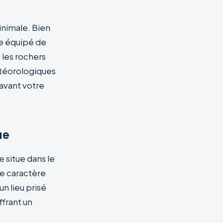
inimale. Bien
tre équipé de
 les rochers
étéorologiques
 avant votre
ue
 situe dans le
le caractère
un lieu prisé
ffrant un