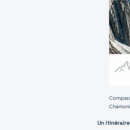
Comparai
Chamonix 
Un itinérair