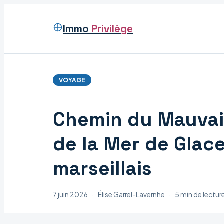
Immo
Privilège
VOYAGE
Chemin du Mauvais
de la Mer de Glace
marseillais
7 juin 2026
·
Élise Garrel-Lavernhe
·
5 min de lectur