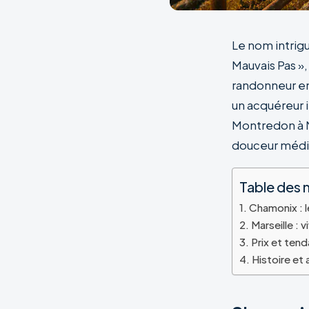
Le nom intrigu
Mauvais Pas »
randonneur en
un acquéreur 
Montredon à M
douceur médit
Table des 
Chamonix : l
Marseille : 
Prix et ten
Histoire et