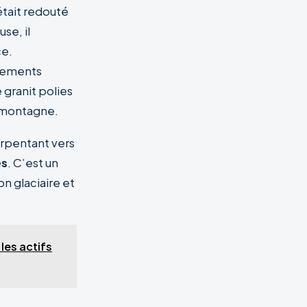
était redouté
se, il
ce.
agements
 granit polies
a montagne.
erpentant vers
es
. C’est un
on glaciaire et
les actifs