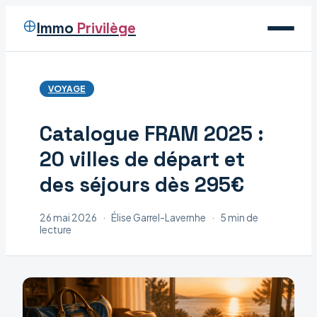
Immo
Privilège
Voyage
VOYAGE
Immobilier
Catalogue FRAM 2025 :
Maison
20 villes de départ et
Déco
des séjours dès 295€
26 mai 2026
·
Élise Garrel-Lavernhe
·
5 min de
lecture