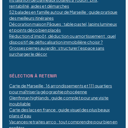
Installation de panneaux solaires à Toulon : prix,
rentabilité, aides et démarches
52 balades en famille autour de Marseille : guide pratique
des meilleurs itinéraires
Décoration maison Pâques : table pastel, lapins lumineux
et points déco bien placés
Réduction d’impôt, déduction ou amortissement : quel
dispositif de défiscalisation immobilière choisir ?
Grosses pierres au jardin : structurer l’espace sans
surcharger le décor
SÉLECTION À RETENIR
Carte de Marseille : 16 arrondissements et 111 quartiers
pour maîtriser la géographie phocéenne
Glenfinnan highlands : guide complet pour une visite
inoubliable
Carte des lacs en france : guide visuel des plus beaux
plans d’eau
Vacances retraites arrco : tout comprendre pour bien en
profiter