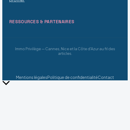
RESSOURCES & PARTENAIRES
Immo Privilège — Cannes, Nice et la Côte d'Azur au fil des
articles.
Mentions légales
Politique de confidentialité
Contact
Retour
en
haut