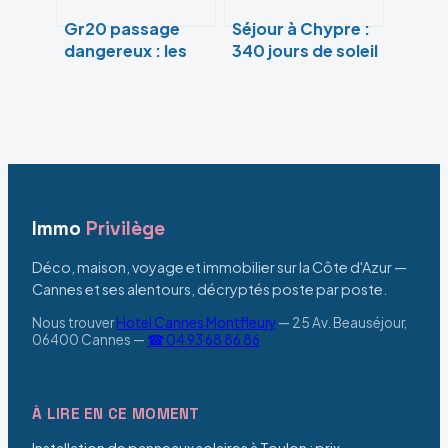
Gr20 passage
Séjour à Chypre :
dangereux : les
340 jours de soleil
zones à risque à
et 10 000 ans
connaître avant
d’histoire,
de partir
comment
organiser votre
voyage ?
Immo
Privilège
Déco, maison, voyage et immobilier sur la Côte d'Azur —
Cannes et ses alentours, décryptés poste par poste.
Nous trouver
Hotel Cannes Montfleury
—
25 Av. Beauséjour,
06400 Cannes
—
☎ 04 93 68 86 86
À LIRE EN CE MOMENT