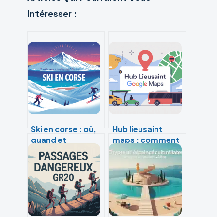
Intéresser :
Ski en corse : où,
Hub lieusaint
quand et
maps : comment
comment en
s’y rendre et en
profiter vraiment
profiter
pleinement