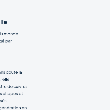
lle
 du monde
gé par
ans doute la
 elle
tre de cuivres
es chopes et
ssés
 génération en