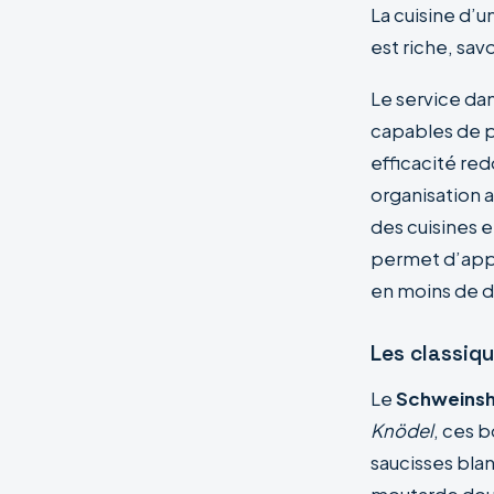
La cuisine d’
est riche, sav
Le service da
capables de po
efficacité red
organisation a
des cuisines 
permet d’appr
en moins de d
Les classiqu
Le
Schweins
Knödel
, ces 
saucisses blan