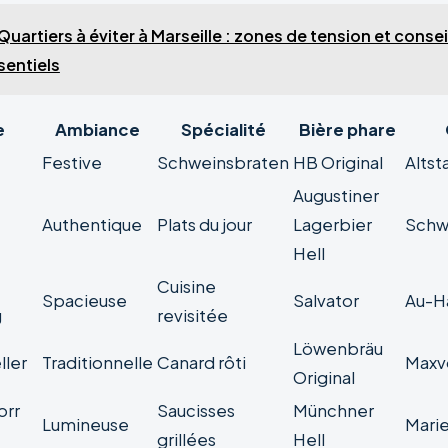
Quartiers à éviter à Marseille : zones de tension et consei
sentiels
e
Ambiance
Spécialité
Bière phare
Festive
Schweinsbraten
HB Original
Altst
Augustiner
Authentique
Plats du jour
Lagerbier
Schw
Hell
Cuisine
Spacieuse
Salvator
Au-H
g
revisitée
Löwenbräu
ler
Traditionnelle
Canard rôti
Maxv
Original
orr
Saucisses
Münchner
Lumineuse
Mari
grillées
Hell