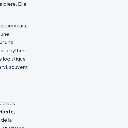
 bière. Elle
es serveurs,
c une
ur une
ts, le rythme
e logistique
rvi, souvent
vec des
ürste
,
 de la