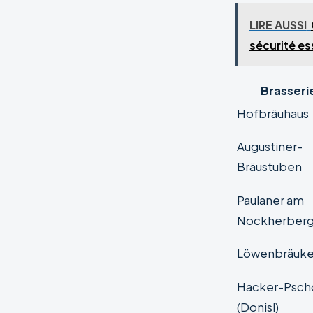
LIRE AUSSI
sécurité es
Brasseri
Hofbräuhaus
Augustiner-
Bräustuben
Paulaner am
Nockherber
Löwenbräukel
Hacker-Psch
(Donisl)