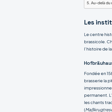
Au-delà du c
Les insti
Le centre his
brassicole. C
l’histoire de l
Hofbräuhaus 
Fondée en 1589
brasserie la p
impressionne 
permanent. L’
les chants tr
(
Maßkrugtres