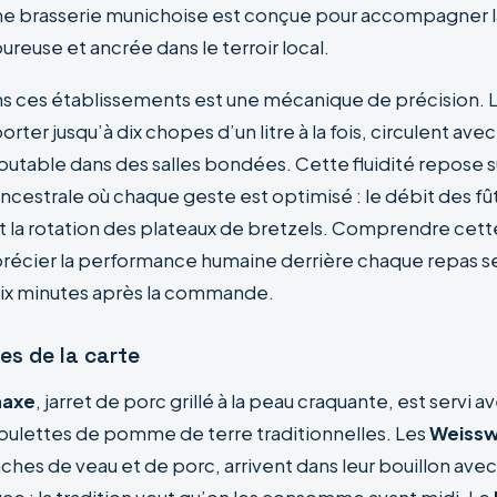
une brasserie munichoise est conçue pour accompagner la
oureuse et ancrée dans le terroir local.
ns ces établissements est une mécanique de précision. L
rter jusqu’à dix chopes d’un litre à la fois, circulent ave
outable dans des salles bondées. Cette fluidité repose s
ncestrale où chaque geste est optimisé : le débit des fû
et la rotation des plateaux de bretzels. Comprendre cett
écier la performance humaine derrière chaque repas se
ix minutes après la commande.
es de la carte
haxe
, jarret de porc grillé à la peau craquante, est servi a
boulettes de pomme de terre traditionnelles. Les
Weissw
ches de veau et de porc, arrivent dans leur bouillon avec