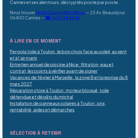
Cannes et ses alentours, décryptés poste par poste.
Nous trouver
Hotel Cannes Montfleury
—
25 Av. Beauséjour,
06400 Cannes
—
☎ 04 93 68 86 86
À LIRE EN CE MOMENT
Pergola toile à Toulon : le bon choix face au soleil, au vent
et à l’air marin
Entretien annuel de piscine à Nice : filtration, eau et
contrat, les points à vérifier avant de signer
Vacances de février à Marseille : la zone B et la reprise du 8
mars 2027
Réparation store à Toulon : moteur bloqué, toile
détendue et dégâts du mistral
Installation de panneaux solaires à Toulon : prix,
rentabilité, aides et démarches
SÉLECTION À RETENIR