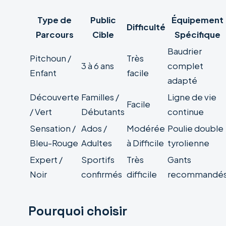
Type de
Public
Équipement
Difficulté
Parcours
Cible
Spécifique
Baudrier
Pitchoun /
Très
3 à 6 ans
complet
Enfant
facile
adapté
Découverte
Familles /
Ligne de vie
Facile
/ Vert
Débutants
continue
Sensation /
Ados /
Modérée
Poulie double
Bleu-Rouge
Adultes
à Difficile
tyrolienne
Expert /
Sportifs
Très
Gants
Noir
confirmés
difficile
recommandé
Pourquoi choisir