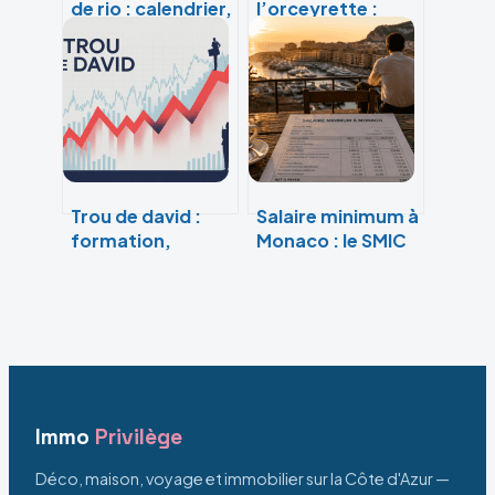
de rio : calendrier,
l’orceyrette :
événements et
guide complet
conseils 2025-
pour une
2026
escapade nature
inoubliable
Trou de david :
Salaire minimum à
formation,
Monaco : le SMIC
stratégies et
permet-il
enjeux pour les
réellement de
investisseurs
vivre sur le Rocher
?
Immo
Privilège
Déco, maison, voyage et immobilier sur la Côte d'Azur —