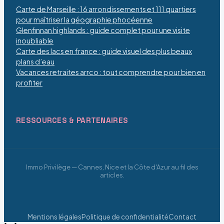
Carte de Marseille : 16 arrondissements et 111 quartiers
pour maîtriser la géographie phocéenne
Glenfinnan highlands : guide complet pour une visite
inoubliable
Carte des lacs en france : guide visuel des plus beaux
plans d’eau
Vacances retraites arrco : tout comprendre pour bien en
profiter
RESSOURCES & PARTENAIRES
Immo Privilège — Cannes, Nice et la Côte d'Azur au fil des
articles.
Mentions légales
Politique de confidentialité
Contact