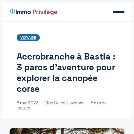
Immo
Privilège
Voyage
VOYAGE
Immobilier
Accrobranche à Bastia :
Maison
3 parcs d’aventure pour
Déco
explorer la canopée
corse
8 mai 2026
·
Élise Garrel-Lavernhe
·
5 min de
lecture